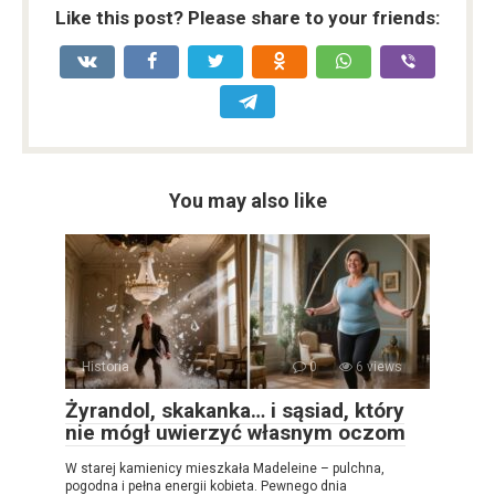
Like this post? Please share to your friends:
You may also like
Historia
0
6 views
Żyrandol, skakanka… i sąsiad, który
nie mógł uwierzyć własnym oczom
W starej kamienicy mieszkała Madeleine – pulchna,
pogodna i pełna energii kobieta. Pewnego dnia