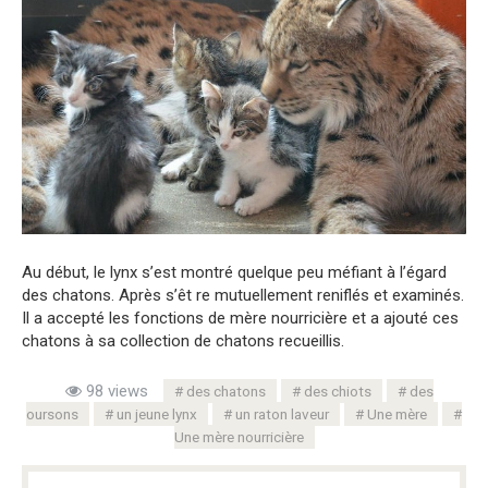
Au début, le lynx s’est montré quelque peu méfiant à l’égard
des chatons. Après s’êt re mutuellement reniflés et examinés.
Il a accepté les fonctions de mère nourricière et a ajouté ces
chatons à sa collection de chatons recueillis.
98 views
des chatons
des chiots
des
oursons
un jeune lynx
un raton laveur
Une mère
Une mère nourricière