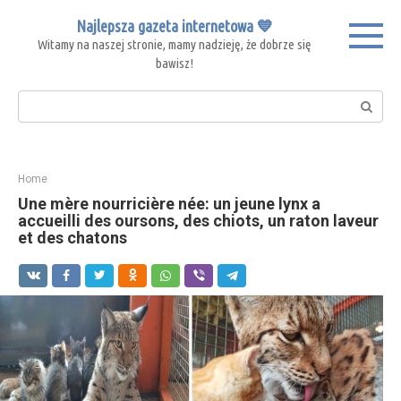
Skip
Najlepsza gazeta internetowa 💙
to
Witamy na naszej stronie, mamy nadzieję, że dobrze się
content
bawisz!
Search:
Home
Une mère nourricière née: un jeune lynx a
accueilli des oursons, des chiots, un raton laveur
et des chatons