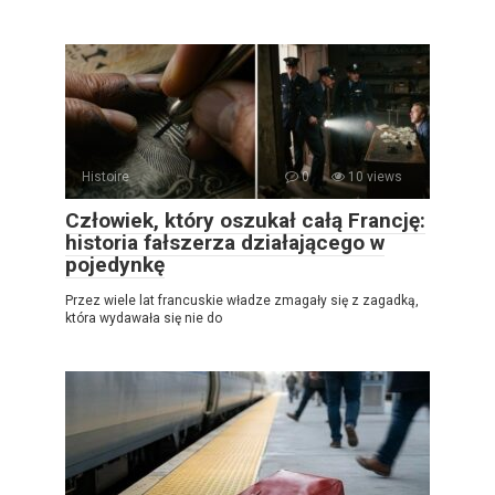
Histoire
0
10 views
Człowiek, który oszukał całą Francję:
historia fałszerza działającego w
pojedynkę
Przez wiele lat francuskie władze zmagały się z zagadką,
która wydawała się nie do