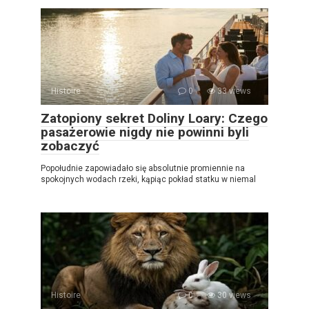
Histoire
0
33 views
Zatopiony sekret Doliny Loary: Czego
pasażerowie nigdy nie powinni byli
zobaczyć
Popołudnie zapowiadało się absolutnie promiennie na
spokojnych wodach rzeki, kąpiąc pokład statku w niemal
Histoire
0
30 views