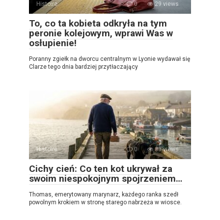
Histoire
0
29 views
To, co ta kobieta odkryła na tym
peronie kolejowym, wprawi Was w
osłupienie!
Poranny zgiełk na dworcu centralnym w Lyonie wydawał się
Clarze tego dnia bardziej przytłaczający
Histoire
0
38 views
Cichy cień: Co ten kot ukrywał za
swoim niespokojnym spojrzeniem…
Thomas, emerytowany marynarz, każdego ranka szedł
powolnym krokiem w stronę starego nabrzeża w wiosce.