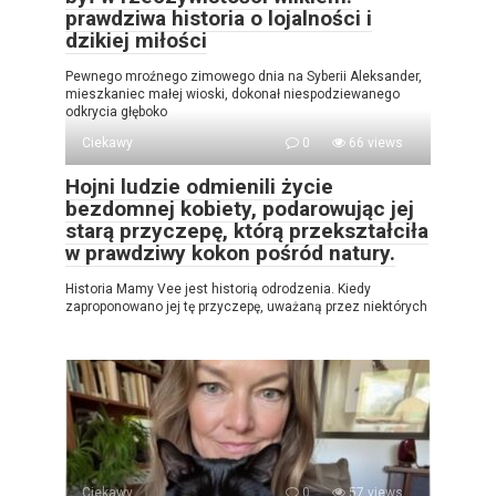
prawdziwa historia o lojalności i
dzikiej miłości
Pewnego mroźnego zimowego dnia na Syberii Aleksander,
mieszkaniec małej wioski, dokonał niespodziewanego
odkrycia głęboko
Ciekawy
0
66 views
Hojni ludzie odmienili życie
bezdomnej kobiety, podarowując jej
starą przyczepę, którą przekształciła
w prawdziwy kokon pośród natury.
Historia Mamy Vee jest historią odrodzenia. Kiedy
zaproponowano jej tę przyczepę, uważaną przez niektórych
Ciekawy
0
57 views