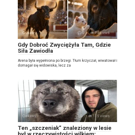
Ciekawy
0
14 views
Gdy Dobroć Zwyciężyła Tam, Gdzie
Siła Zawiodła
Arena była wypełniona po brzegi. Tłum krzyczał, wiwatował i
domagał się widowiska, lecz za
Ciekawy
0
115 views
Ten „szczeniak” znaleziony w lesie
był w rzeczywistości wilkiem: