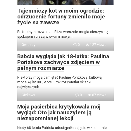
Tajemniczy kot w moim ogrodzie:
odrzucenie fortuny zmieniło moje
życie na zawsze
Po trudnym rozwodzie Eliza wreszcie mogła cieszyć się
spokojem i ciszą w swoim nowym
Gwiazdy
0
127 views
Babcia wygląda jak 18-latka: Paulina
Porizkova zachwyca zdjęciem w
pełnym rozmiarze
Niektórzy mogą pamiętać Paulinę Porizkovą, kultową
modelkę lat 80., której urok rozświetlał okładki
największych
Ciekawy
0
67 views
Moja pasierbica krytykowała mój
wygląd: Oto jak nauczyłem ją
niezapomnianej lekcji
Kiedy 68-letnia Patricia udostępniła zdjęcie w kostiumie