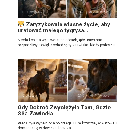
Без рубрики
0
230 views
Zaryzykowała własne życie, aby
uratować małego tygrysa…
Młoda kobieta wędrowała po górach, gdy usłyszała
rozpaczliwy dźwięk dochodzący z urwiska. Kiedy podeszła
Ciekawy
0
14 views
Gdy Dobroć Zwyciężyła Tam, Gdzie
Siła Zawiodła
Arena była wypełniona po brzegi. Tłum krzyczał, wiwatował i
domagał się widowiska, lecz za