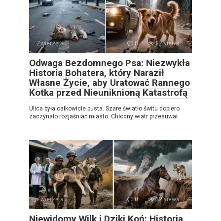
Zwierzęta
0
32 views
Odwaga Bezdomnego Psa: Niezwykła
Historia Bohatera, który Naraził
Własne Życie, aby Uratować Rannego
Kotka przed Nieuniknioną Katastrofą
Ulica była całkowicie pusta. Szare światło świtu dopiero
zaczynało rozjaśniać miasto. Chłodny wiatr przesuwał
Zwierzęta
0
32 views
Niewidomy Wilk i Dziki Koń: Historia