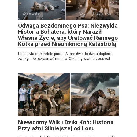
Zwierzęta
0
35 views
Odwaga Bezdomnego Psa: Niezwykła
Historia Bohatera, który Naraził
Własne Życie, aby Uratować Rannego
Kotka przed Nieuniknioną Katastrofą
Ulica była całkowicie pusta. Szare światło świtu dopiero
zaczynało rozjaśniać miasto. Chłodny wiatr przesuwał
Zwierzęta
0
37 views
Niewidomy Wilk i Dziki Koń: Historia
Przyjaźni Silniejszej od Losu