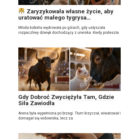
Zaryzykowała własne życie, aby
uratować małego tygrysa…
Młoda kobieta wędrowała po górach, gdy usłyszała
rozpaczliwy dźwięk dochodzący z urwiska. Kiedy podeszła
Ciekawy
0
17 views
Gdy Dobroć Zwyciężyła Tam, Gdzie
Siła Zawiodła
Arena była wypełniona po brzegi. Tłum krzyczał, wiwatował i
domagał się widowiska, lecz za