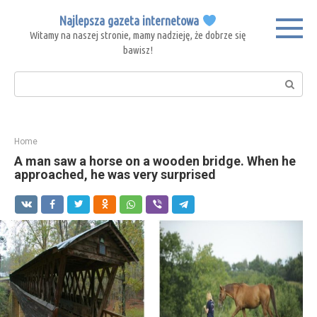
Skip
Najlepsza gazeta internetowa
to
Witamy na naszej stronie, mamy nadzieję, że dobrze się
content
bawisz!
Search:
Home
A man saw a horse on a wooden bridge. When he
approached, he was very surprised