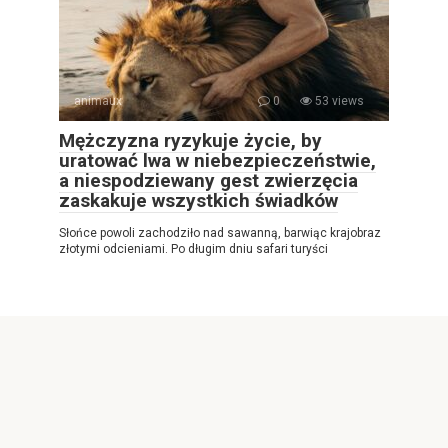
animaux
0
53 views
Mężczyzna ryzykuje życie, by
uratować lwa w niebezpieczeństwie,
a niespodziewany gest zwierzęcia
zaskakuje wszystkich świadków
Słońce powoli zachodziło nad sawanną, barwiąc krajobraz
złotymi odcieniami. Po długim dniu safari turyści
© 2026 Najlepsza gazeta internetowa
Privacy Policy
|
|
Cookies Policy
|
Contact Us