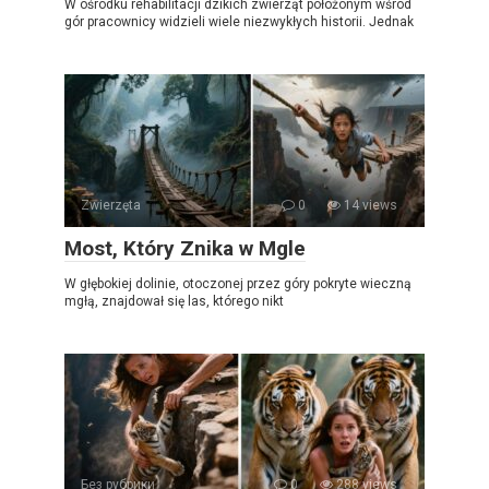
W ośrodku rehabilitacji dzikich zwierząt położonym wśród
gór pracownicy widzieli wiele niezwykłych historii. Jednak
Zwierzęta
0
14 views
Most, Który Znika w Mgle
W głębokiej dolinie, otoczonej przez góry pokryte wieczną
mgłą, znajdował się las, którego nikt
Без рубрики
0
288 views