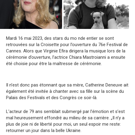
Mardi 16 mai 2023, des stars du mo nde entier se sont
retrouvées sur la Croisette pour l’ouverture du 76e Festival de
Cannes. Alors que Virginie Efira dirigera la musique lors de la
cérémonie d’ouverture, l’actrice Chiara Mastroianni a ensuite
été choisie pour être la maîtresse de cérémonie.
Il n’est donc pas étonnant que sa mère, Catherine Deneuve ait
également été invitée à chanter avec sa fille sur la scène du
Palais des Festivals et des Congrès ce soir-là.
L’acteur de 79 ans semblait submergé par l’émotion et s’est
mal heureusement effondré au milieu de sa carrière. „Il n’y a
plus de joie ni de liberté pour moi, un seul espoir me reste:
retourner un jour dans la belle Ukraine.