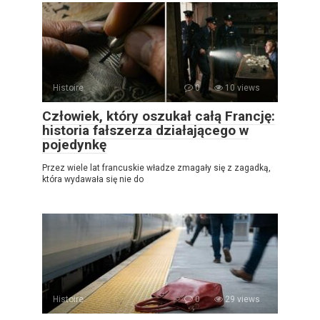
Histoire
0
10 views
Człowiek, który oszukał całą Francję:
historia fałszerza działającego w
pojedynkę
Przez wiele lat francuskie władze zmagały się z zagadką,
która wydawała się nie do
Histoire
0
29 views