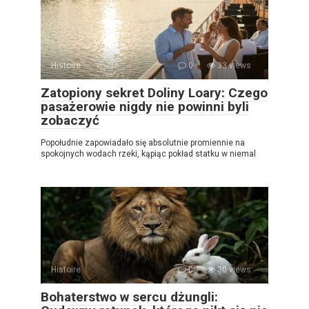
Histoire
0
33 views
Zatopiony sekret Doliny Loary: Czego
pasażerowie nigdy nie powinni byli
zobaczyć
Popołudnie zapowiadało się absolutnie promiennie na
spokojnych wodach rzeki, kąpiąc pokład statku w niemal
Histoire
0
30 views
Bohaterstwo w sercu dżungli: