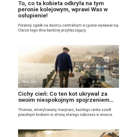
To, co ta kobieta odkryła na tym
peronie kolejowym, wprawi Was w
osłupienie!
Poranny zgiełk na dworcu centralnym w Lyonie wydawał się
Clarze tego dnia bardziej przytłaczający
Histoire
0
40 views
Cichy cień: Co ten kot ukrywał za
swoim niespokojnym spojrzeniem…
Thomas, emerytowany marynarz, każdego ranka szedł
powolnym krokiem w stronę starego nabrzeża w wiosce.