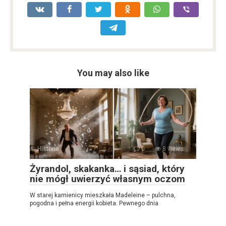
You may also like
Historia
0
8 views
Żyrandol, skakanka… i sąsiad, który
nie mógł uwierzyć własnym oczom
W starej kamienicy mieszkała Madeleine – pulchna,
pogodna i pełna energii kobieta. Pewnego dnia