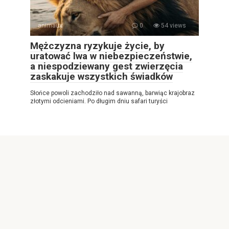
animaux
0
54 views
Mężczyzna ryzykuje życie, by
uratować lwa w niebezpieczeństwie,
a niespodziewany gest zwierzęcia
zaskakuje wszystkich świadków
Słońce powoli zachodziło nad sawanną, barwiąc krajobraz
złotymi odcieniami. Po długim dniu safari turyści
© 2026 Najlepsza gazeta internetowa
Privacy Policy
|
|
Cookies Policy
|
Contact Us