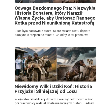
Odwaga Bezdomnego Psa: Niezwykła
Historia Bohatera, który Naraził
Własne Życie, aby Uratować Rannego
Kotka przed Nieuniknioną Katastrofą
Ulica była całkowicie pusta. Szare światło świtu dopiero
zaczynało rozjaśniać miasto. Chłodny wiatr przesuwał
Zwierzęta
0
38 views
Niewidomy Wilk i Dziki Koń: Historia
Przyjaźni Silniejszej od Losu
W ośrodku rehabilitacji dzikich zwierząt położonym wśród
gór pracownicy widzieli wiele niezwykłych historii. Jednak