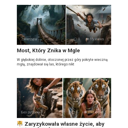
Zwierzęta
0
15 views
Most, Który Znika w Mgle
W głębokiej dolinie, otoczonej przez góry pokryte wieczną
mgłą, znajdował się las, którego nikt
Без рубрики
0
292 views
Zaryzykowała własne życie, aby