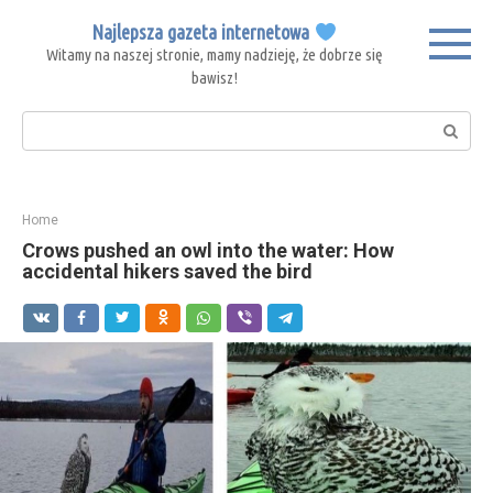
Skip
Najlepsza gazeta internetowa
to
Witamy na naszej stronie, mamy nadzieję, że dobrze się
content
bawisz!
Search:
Home
Crows pushed an owl into the water: How
accidental hikers saved the bird