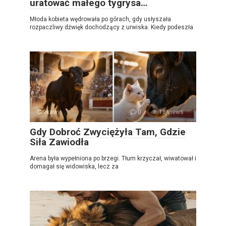
uratować małego tygrysa…
Młoda kobieta wędrowała po górach, gdy usłyszała
rozpaczliwy dźwięk dochodzący z urwiska. Kiedy podeszła
Ciekawy
0
18 views
Gdy Dobroć Zwyciężyła Tam, Gdzie
Siła Zawiodła
Arena była wypełniona po brzegi. Tłum krzyczał, wiwatował i
domagał się widowiska, lecz za