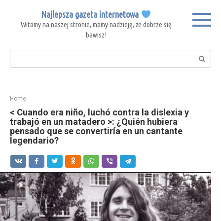
Skip
Najlepsza gazeta internetowa
to
Witamy na naszej stronie, mamy nadzieję, że dobrze się
content
bawisz!
Search:
Home
< Cuando era niño, luchó contra la dislexia y
trabajó en un matadero >: ¿Quién hubiera
pensado que se convertiría en un cantante
legendario?