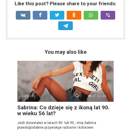
Like this post? Please share to your friends:
You may also like
Gwiazdy
0
87 views
Sabrina: Co dzieje się z ikoną lat 90.
w wieku 56 lat?
Jeśli dorastałeś w latach 80. lub 90., imię Sabrina
prawdopodobnie przywołuje radosne i kolorowe