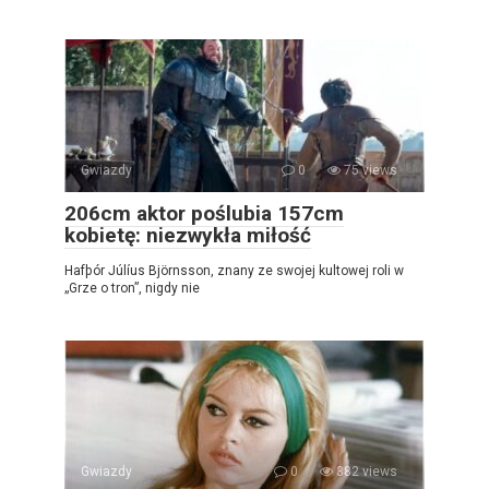
Gwiazdy
0
75 views
206cm aktor poślubia 157cm
kobietę: niezwykła miłość
Hafþór Júlíus Björnsson, znany ze swojej kultowej roli w
„Grze o tron”, nigdy nie
Gwiazdy
0
382 views