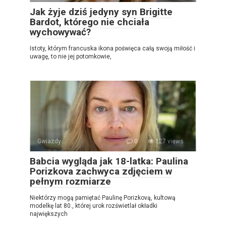
Jak żyje dziś jedyny syn Brigitte
Bardot, którego nie chciała
wychowywać?
Istoty, którym francuska ikona poświęca całą swoją miłość i
uwagę, to nie jej potomkowie,
Gwiazdy
0
127 views
Babcia wygląda jak 18-latka: Paulina
Porizkova zachwyca zdjęciem w
pełnym rozmiarze
Niektórzy mogą pamiętać Paulinę Porizkovą, kultową
modelkę lat 80., której urok rozświetlał okładki
największych