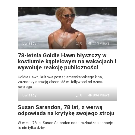
Gwiazdy
0
113 views
78-letnia Goldie Hawn błyszczy w
kostiumie kąpielowym na wakacjach i
wywołuje reakcję publiczności
Goldie Hawn, kultowa postać amerykańskiego kina,
zaznaczyła swoją obecność w Hollywood od czasu
swojego
Gwiazdy
0
894 views
Susan Sarandon, 78 lat, z werwą
odpowiada na krytykę swojego stroju
W wieku 78 lat Susan Sarandon nadal wzbudza sensację, i
to nie tylko dzięki