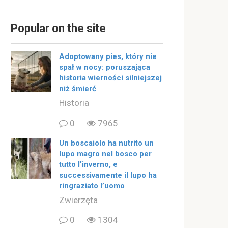
Popular on the site
Adoptowany pies, który nie
spał w nocy: poruszająca
historia wierności silniejszej
niż śmierć
Historia
0
7965
Un boscaiolo ha nutrito un
lupo magro nel bosco per
tutto l’inverno, e
successivamente il lupo ha
ringraziato l’uomo
Zwierzęta
0
1304