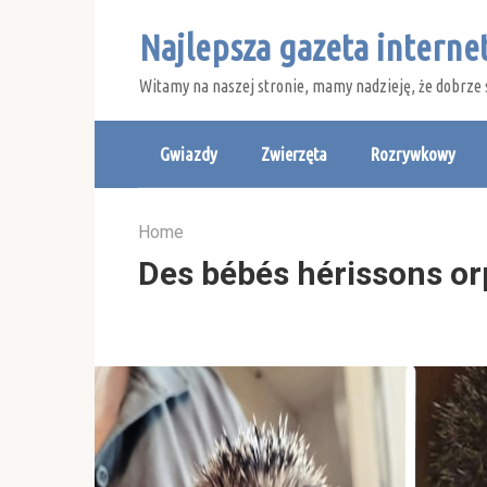
Skip
Najlepsza gazeta intern
to
content
Witamy na naszej stronie, mamy nadzieję, że dobrze 
Gwiazdy
Zwierzęta
Rozrywkowy
Home
Des bébés hérissons or