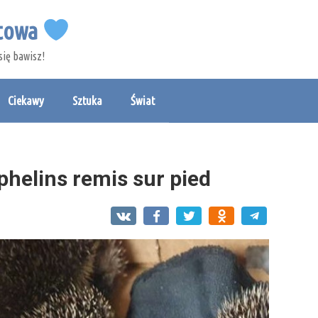
etowa
się bawisz!
Ciekawy
Sztuka
Świat
phelins remis sur pied