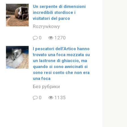
Un serpente di dimensioni
incredibili stordisce i
visitatori del parco
Rozrywkowy
0
1270
I pescatori dell’Artico hanno
trovato una foca mozzata su
un lastrone di ghiaccio, ma
quando si sono avvicinati si
sono resi conto che non era
una foca
Без рубрики
0
1135