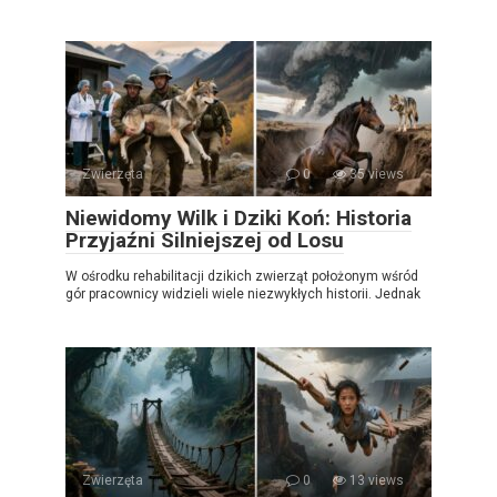
Zwierzęta
0
35 views
Niewidomy Wilk i Dziki Koń: Historia
Przyjaźni Silniejszej od Losu
W ośrodku rehabilitacji dzikich zwierząt położonym wśród
gór pracownicy widzieli wiele niezwykłych historii. Jednak
Zwierzęta
0
13 views