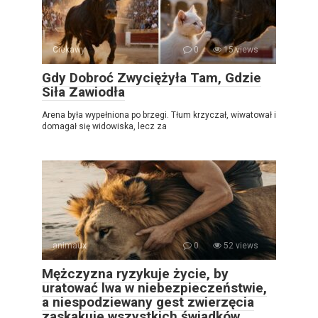
Ciekawy
0
15 views
Gdy Dobroć Zwyciężyła Tam, Gdzie
Siła Zawiodła
Arena była wypełniona po brzegi. Tłum krzyczał, wiwatował i
domagał się widowiska, lecz za
animaux
0
52 views
Mężczyzna ryzykuje życie, by
uratować lwa w niebezpieczeństwie,
a niespodziewany gest zwierzęcia
zaskakuje wszystkich świadków