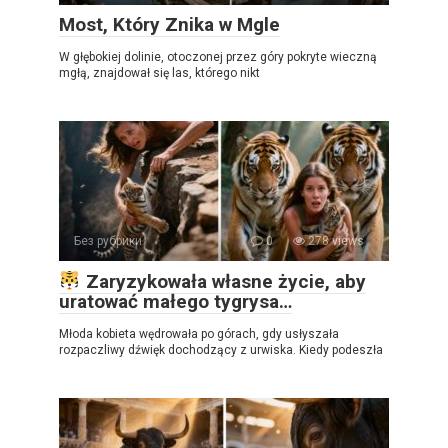
Most, Który Znika w Mgle
W głębokiej dolinie, otoczonej przez góry pokryte wieczną
mgłą, znajdował się las, którego nikt
Без рубрики
0
278 views
Zaryzykowała własne życie, aby
uratować małego tygrysa…
Młoda kobieta wędrowała po górach, gdy usłyszała
rozpaczliwy dźwięk dochodzący z urwiska. Kiedy podeszła