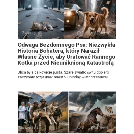
Zwierzęta
0
32 views
Odwaga Bezdomnego Psa: Niezwykła
Historia Bohatera, który Naraził
Własne Życie, aby Uratować Rannego
Kotka przed Nieuniknioną Katastrofą
Ulica była całkowicie pusta. Szare światło świtu dopiero
zaczynało rozjaśniać miasto. Chłodny wiatr przesuwał
Zwierzęta
0
32 views