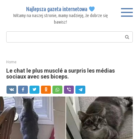
Skip
Najlepsza gazeta internetowa
to
Witamy na naszej stronie, mamy nadzieję, że dobrze się
content
bawisz!
Search:
Home
Le chat le plus musclé a surpris les médias
sociaux avec ses biceps.