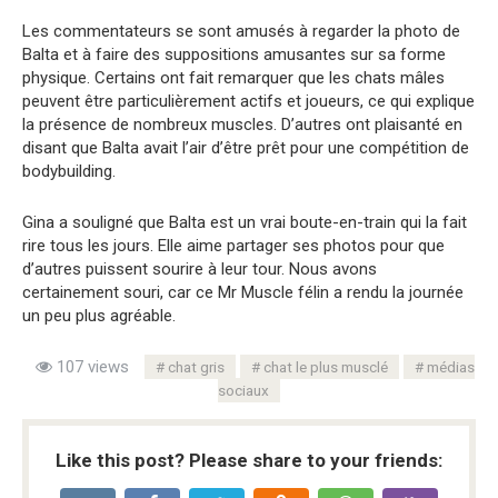
Les commentateurs se sont amusés à regarder la photo de
Balta et à faire des suppositions amusantes sur sa forme
physique. Certains ont fait remarquer que les chats mâles
peuvent être particulièrement actifs et joueurs, ce qui explique
la présence de nombreux muscles. D’autres ont plaisanté en
disant que Balta avait l’air d’être prêt pour une compétition de
bodybuilding.
Gina a souligné que Balta est un vrai boute-en-train qui la fait
rire tous les jours. Elle aime partager ses photos pour que
d’autres puissent sourire à leur tour. Nous avons
certainement souri, car ce Mr Muscle félin a rendu la journée
un peu plus agréable.
107 views
chat gris
chat le plus musclé
médias
sociaux
Like this post? Please share to your friends: