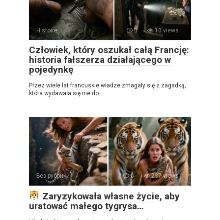
Histoire
0
10 views
Człowiek, który oszukał całą Francję:
historia fałszerza działającego w
pojedynkę
Przez wiele lat francuskie władze zmagały się z zagadką,
która wydawała się nie do
Без рубрики
0
237 views
Zaryzykowała własne życie, aby
uratować małego tygrysa…