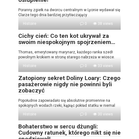
Poranny zgiełk na dworcu centralnym w Lyonie wydawał się
Clarze tego dnia bardziej przytłaczający
Histoire
0
38 views
Cichy cień: Co ten kot ukrywał za
swoim niespokojnym spojrzeniem…
Thomas, emerytowany marynarz, każdego ranka szedł
powolnym krokiem w stronę starego nabrzeża w wiosce.
Histoire
0
33 views
Zatopiony sekret Doliny Loary: Czego
pasażerowie nigdy nie powinni byli
zobaczyć
Popołudnie zapowiadało się absolutnie promiennie na
spokojnych wodach rzeki, kąpiąc pokład statku w niemal
Histoire
0
30 views
Bohaterstwo w sercu dżungli:
Cudowny ratunek, którego nikt się nie
spodziewał!