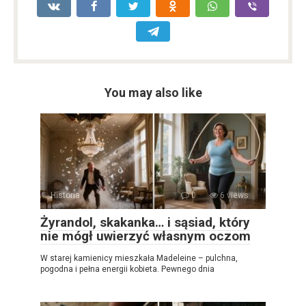
You may also like
Historia
0
6 views
Żyrandol, skakanka… i sąsiad, który
nie mógł uwierzyć własnym oczom
W starej kamienicy mieszkała Madeleine – pulchna,
pogodna i pełna energii kobieta. Pewnego dnia