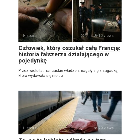
Histoire
0
10 views
Człowiek, który oszukał całą Francję:
historia fałszerza działającego w
pojedynkę
Przez wiele lat francuskie władze zmagały się z zagadką,
która wydawała się nie do
Histoire
0
29 views