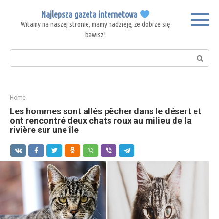
Skip
Najlepsza gazeta internetowa
to
Witamy na naszej stronie, mamy nadzieję, że dobrze się
content
bawisz!
Search:
Home
Les hommes sont allés pêcher dans le désert et
ont rencontré deux chats roux au milieu de la
rivière sur une île