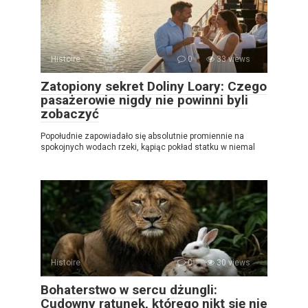
Histoire
0
33 views
Zatopiony sekret Doliny Loary: Czego
pasażerowie nigdy nie powinni byli
zobaczyć
Popołudnie zapowiadało się absolutnie promiennie na
spokojnych wodach rzeki, kąpiąc pokład statku w niemal
Histoire
0
30 views
Bohaterstwo w sercu dżungli:
Cudowny ratunek, którego nikt się nie