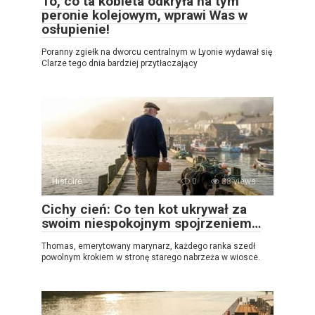
To, co ta kobieta odkryła na tym
peronie kolejowym, wprawi Was w
osłupienie!
Poranny zgiełk na dworcu centralnym w Lyonie wydawał się
Clarze tego dnia bardziej przytłaczający
Histoire
0
38 views
Cichy cień: Co ten kot ukrywał za
swoim niespokojnym spojrzeniem…
Thomas, emerytowany marynarz, każdego ranka szedł
powolnym krokiem w stronę starego nabrzeża w wiosce.