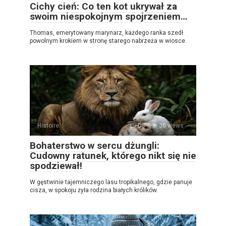
Cichy cień: Co ten kot ukrywał za
swoim niespokojnym spojrzeniem…
Thomas, emerytowany marynarz, każdego ranka szedł
powolnym krokiem w stronę starego nabrzeża w wiosce.
Histoire
0
30 views
Bohaterstwo w sercu dżungli:
Cudowny ratunek, którego nikt się nie
spodziewał!
W gęstwinie tajemniczego lasu tropikalnego, gdzie panuje
cisza, w spokoju żyła rodzina białych królików.