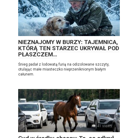
Histoire
0
57 views
NIEZNAJOMY W BURZY: TAJEMNICA,
KTÓRĄ TEN STARZEC UKRYWAŁ POD
PŁASZCZEM…
Śnieg padał z lodowatą furią na odizolowane szczyty,
otulając małe miasteczko nieprzeniknionym białym
całunem.
animaux
0
41 views