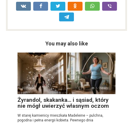
You may also like
Historia
0
6 views
Żyrandol, skakanka… i sąsiad, który
nie mógł uwierzyć własnym oczom
W starej kamienicy mieszkała Madeleine – pulchna,
pogodna i pełna energii kobieta. Pewnego dnia