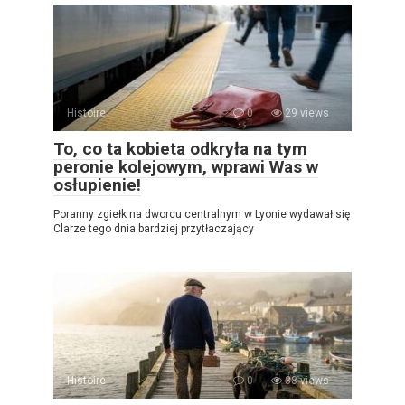
Histoire
0
29 views
To, co ta kobieta odkryła na tym
peronie kolejowym, wprawi Was w
osłupienie!
Poranny zgiełk na dworcu centralnym w Lyonie wydawał się
Clarze tego dnia bardziej przytłaczający
Histoire
0
38 views