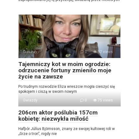
Ciekawy
0
57 views
Tajemniczy kot w moim ogrodzie:
odrzucenie fortuny zmieniło moje
życie na zawsze
Po trudnym rozwodzie Eliza wreszcie mogła cieszyć się
spokojem i ciszą w swoim nowym
Gwiazdy
0
75 views
206cm aktor poślubia 157cm
kobietę: niezwykła miłość
Hafþór Júlíus Björnsson, znany ze swojej kultowej roli w
„Grze o tron”, nigdy nie