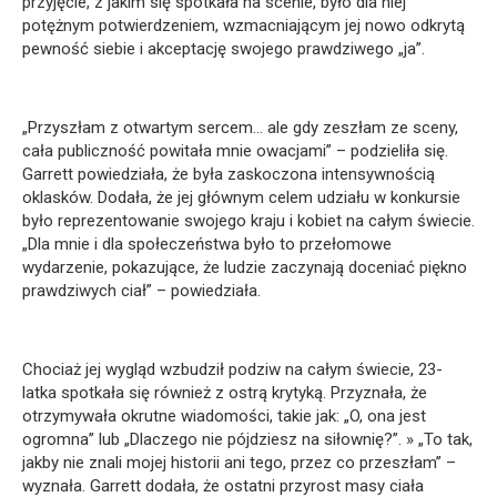
przyjęcie, z jakim się spotkała na scenie, było dla niej
potężnym potwierdzeniem, wzmacniającym jej nowo odkrytą
pewność siebie i akceptację swojego prawdziwego „ja”.
„Przyszłam z otwartym sercem… ale gdy zeszłam ze sceny,
cała publiczność powitała mnie owacjami” – podzieliła się.
Garrett powiedziała, że ​​była zaskoczona intensywnością
oklasków. Dodała, że ​​jej głównym celem udziału w konkursie
było reprezentowanie swojego kraju i kobiet na całym świecie.
„Dla mnie i dla społeczeństwa było to przełomowe
wydarzenie, pokazujące, że ludzie zaczynają doceniać piękno
prawdziwych ciał” – powiedziała.
Chociaż jej wygląd wzbudził podziw na całym świecie, 23-
latka spotkała się również z ostrą krytyką. Przyznała, że ​​
otrzymywała okrutne wiadomości, takie jak: „O, ona jest
ogromna” lub „Dlaczego nie pójdziesz na siłownię?”. » „To tak,
jakby nie znali mojej historii ani tego, przez co przeszłam” –
wyznała. Garrett dodała, że ​​ostatni przyrost masy ciała