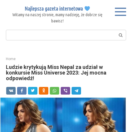
Skip
Najlepsza gazeta internetowa
to
Witamy na naszej stronie, mamy nadzieję, że dobrze się
content
bawisz!
Search:
Home
Ludzie krytykują Miss Nepal za udział w
konkursie Miss Universe 2023: Jej mocna
odpowiedź!