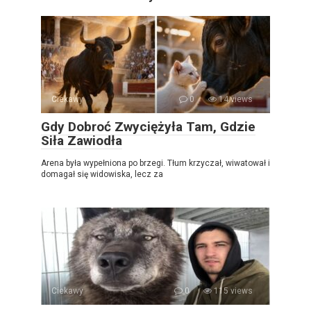
Ciekawy
0
14 views
Gdy Dobroć Zwyciężyła Tam, Gdzie
Siła Zawiodła
Arena była wypełniona po brzegi. Tłum krzyczał, wiwatował i
domagał się widowiska, lecz za
Ciekawy
0
115 views