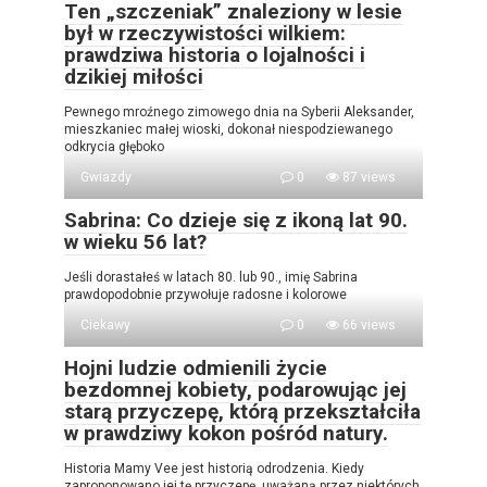
Ten „szczeniak” znaleziony w lesie
był w rzeczywistości wilkiem:
prawdziwa historia o lojalności i
dzikiej miłości
Pewnego mroźnego zimowego dnia na Syberii Aleksander,
mieszkaniec małej wioski, dokonał niespodziewanego
odkrycia głęboko
Gwiazdy
0
87 views
Sabrina: Co dzieje się z ikoną lat 90.
w wieku 56 lat?
Jeśli dorastałeś w latach 80. lub 90., imię Sabrina
prawdopodobnie przywołuje radosne i kolorowe
Ciekawy
0
66 views
Hojni ludzie odmienili życie
bezdomnej kobiety, podarowując jej
starą przyczepę, którą przekształciła
w prawdziwy kokon pośród natury.
Historia Mamy Vee jest historią odrodzenia. Kiedy
zaproponowano jej tę przyczepę, uważaną przez niektórych