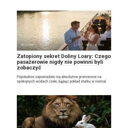
Histoire
0
33 views
Zatopiony sekret Doliny Loary: Czego
pasażerowie nigdy nie powinni byli
zobaczyć
Popołudnie zapowiadało się absolutnie promiennie na
spokojnych wodach rzeki, kąpiąc pokład statku w niemal