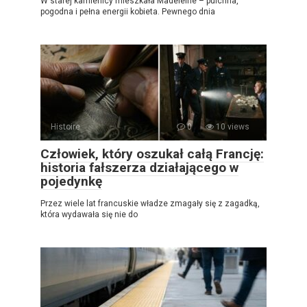
W starej kamienicy mieszkała Madeleine – pulchna,
pogodna i pełna energii kobieta. Pewnego dnia
Histoire
0
10 views
Człowiek, który oszukał całą Francję:
historia fałszerza działającego w
pojedynkę
Przez wiele lat francuskie władze zmagały się z zagadką,
która wydawała się nie do