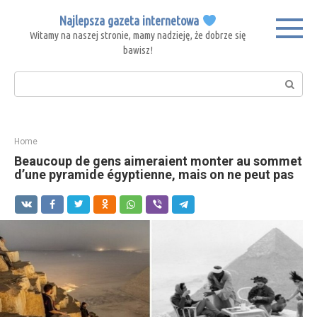
Skip
Najlepsza gazeta internetowa
to
Witamy na naszej stronie, mamy nadzieję, że dobrze się
content
bawisz!
Search:
Home
Beaucoup de gens aimeraient monter au sommet
d’une pyramide égyptienne, mais on ne peut pas