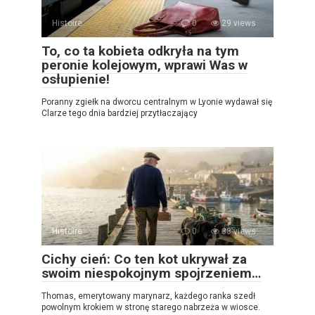
Histoire
0
29 views
To, co ta kobieta odkryła na tym
peronie kolejowym, wprawi Was w
osłupienie!
Poranny zgiełk na dworcu centralnym w Lyonie wydawał się
Clarze tego dnia bardziej przytłaczający
Histoire
0
38 views
Cichy cień: Co ten kot ukrywał za
swoim niespokojnym spojrzeniem…
Thomas, emerytowany marynarz, każdego ranka szedł
powolnym krokiem w stronę starego nabrzeża w wiosce.