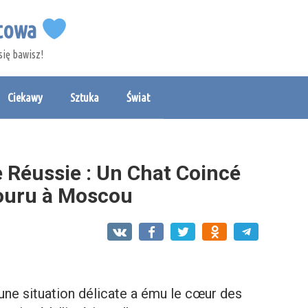
etowa
się bawisz!
Ciekawy
Sztuka
Świat
 Réussie : Un Chat Coincé
couru à Moscou
une situation délicate a ému le cœur des