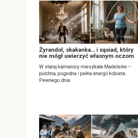
Historia
0
8 views
Żyrandol, skakanka… i sąsiad, który
nie mógł uwierzyć własnym oczom
W starej kamienicy mieszkała Madeleine –
pulchna, pogodna i pełna energii kobieta.
Pewnego dnia