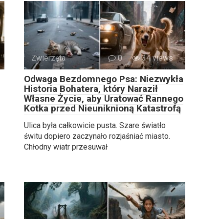
Zwierzęta
0
34 views
Odwaga Bezdomnego Psa: Niezwykła
Historia Bohatera, który Naraził
Własne Życie, aby Uratować Rannego
Kotka przed Nieuniknioną Katastrofą
Ulica była całkowicie pusta. Szare światło
świtu dopiero zaczynało rozjaśniać miasto.
Chłodny wiatr przesuwał