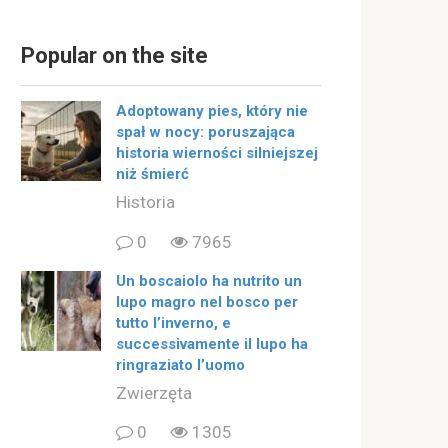
Popular on the site
Adoptowany pies, który nie
spał w nocy: poruszająca
historia wierności silniejszej
niż śmierć
Historia
0
7965
Un boscaiolo ha nutrito un
lupo magro nel bosco per
tutto l’inverno, e
successivamente il lupo ha
ringraziato l’uomo
Zwierzęta
0
1305