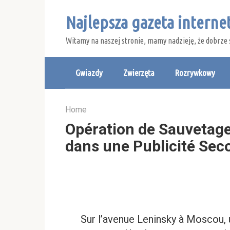
Skip
Najlepsza gazeta intern
to
content
Witamy na naszej stronie, mamy nadzieję, że dobrze 
Gwiazdy
Zwierzęta
Rozrywkowy
Home
Opération de Sauvetage
dans une Publicité Se
Sur l’avenue Leninsky à Moscou, 