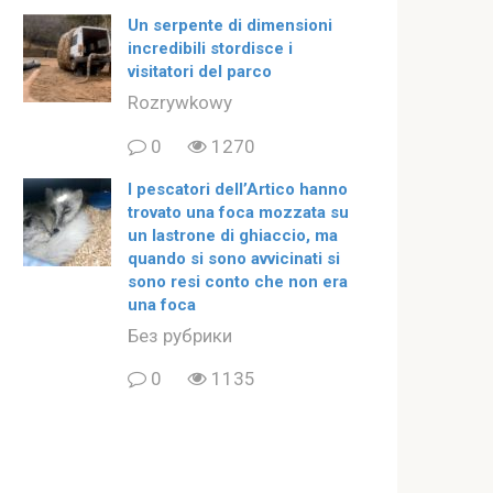
Un serpente di dimensioni
incredibili stordisce i
visitatori del parco
Rozrywkowy
0
1270
I pescatori dell’Artico hanno
trovato una foca mozzata su
un lastrone di ghiaccio, ma
quando si sono avvicinati si
sono resi conto che non era
una foca
Без рубрики
0
1135