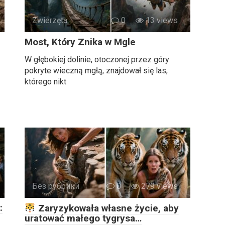
Zwierzęta
0
13 views
Most, Który Znika w Mgle
W głębokiej dolinie, otoczonej przez góry
pokryte wieczną mgłą, znajdował się las,
którego nikt
Без рубрики
0
279 views
:
Zaryzykowała własne życie, aby
uratować małego tygrysa…