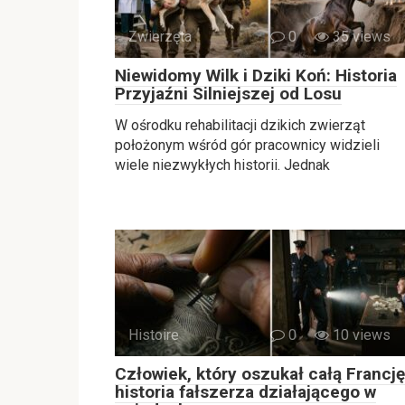
Zwierzęta
0
35 views
Niewidomy Wilk i Dziki Koń: Historia
Przyjaźni Silniejszej od Losu
W ośrodku rehabilitacji dzikich zwierząt
położonym wśród gór pracownicy widzieli
wiele niezwykłych historii. Jednak
Histoire
0
10 views
Człowiek, który oszukał całą Francję
historia fałszerza działającego w