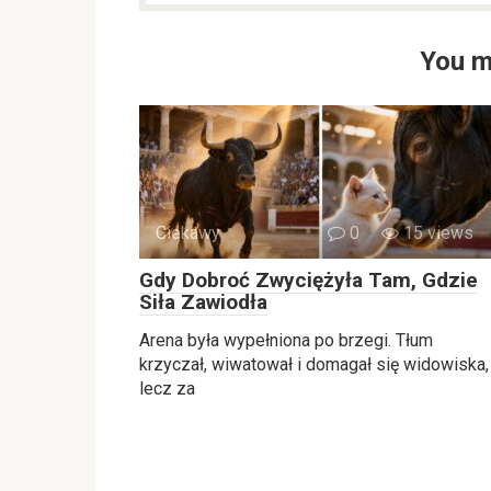
You m
Ciekawy
0
15 views
Gdy Dobroć Zwyciężyła Tam, Gdzie
Siła Zawiodła
Arena była wypełniona po brzegi. Tłum
krzyczał, wiwatował i domagał się widowiska,
lecz za