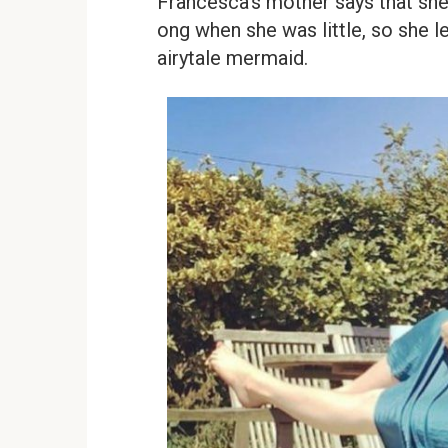
Francesca’s mother says that she 
ong when she was little, so she le
airytale mermaid.