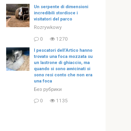
Un serpente di dimensioni
incredibili stordisce i
visitatori del parco
Rozrywkowy
0
1270
I pescatori dell’Artico hanno
trovato una foca mozzata su
un lastrone di ghiaccio, ma
quando si sono avvicinati si
sono resi conto che non era
una foca
Без рубрики
0
1135