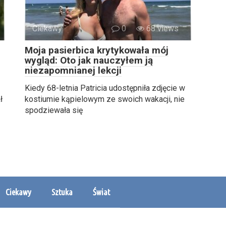
Ciekawy
0
68 views
Moja pasierbica krytykowała mój
wygląd: Oto jak nauczyłem ją
niezapomnianej lekcji
Kiedy 68-letnia Patricia udostępniła zdjęcie w
ł
kostiumie kąpielowym ze swoich wakacji, nie
spodziewała się
Ciekawy
Sztuka
Świat