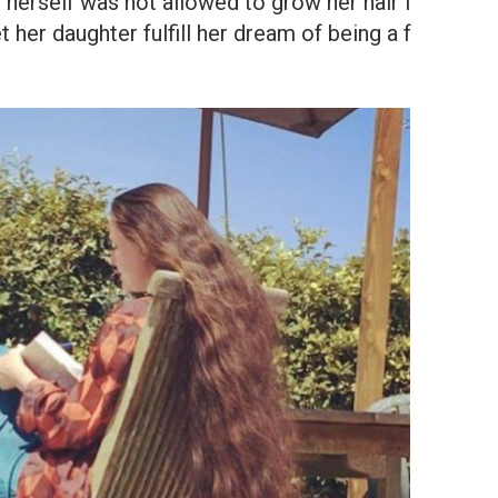
herself was not allowed to grow her hair l
t her daughter fulfill her dream of being a f