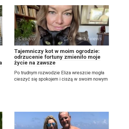
Ciekawy
0
57 views
Tajemniczy kot w moim ogrodzie:
odrzucenie fortuny zmieniło moje
a
życie na zawsze
Po trudnym rozwodzie Eliza wreszcie mogła
cieszyć się spokojem i ciszą w swoim nowym