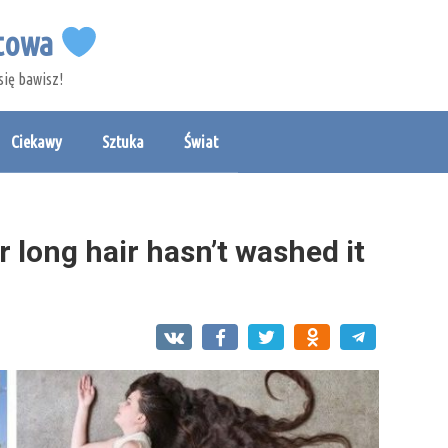
etowa
się bawisz!
Ciekawy
Sztuka
Świat
 long hair hasn’t washed it