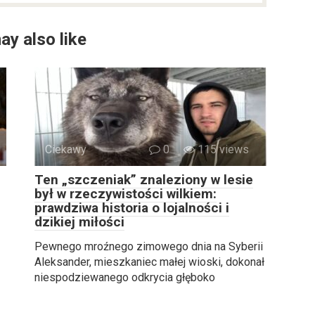
ay also like
Ciekawy
0
115 views
Ten „szczeniak” znaleziony w lesie
był w rzeczywistości wilkiem:
prawdziwa historia o lojalności i
dzikiej miłości
Pewnego mroźnego zimowego dnia na Syberii
Aleksander, mieszkaniec małej wioski, dokonał
niespodziewanego odkrycia głęboko