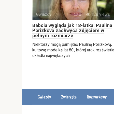
Gwiazdy
0
128 views
Babcia wygląda jak 18-latka: Paulina
Porizkova zachwyca zdjęciem w
pełnym rozmiarze
Niektórzy mogą pamiętać Paulinę Porizkovą,
kultową modelkę lat 80., której urok rozświetla
okładki największych
Gwiazdy
Zwierzęta
Rozrywkowy