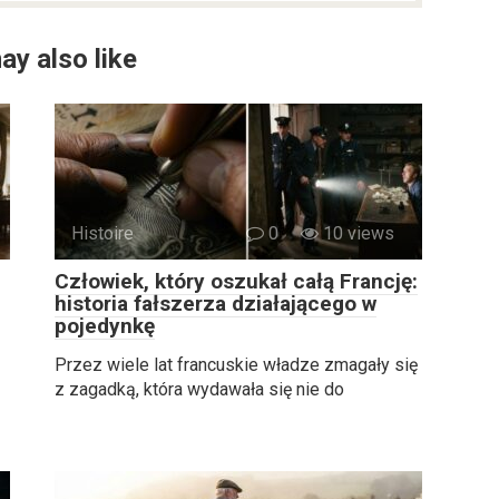
ay also like
Histoire
0
10 views
Człowiek, który oszukał całą Francję:
historia fałszerza działającego w
pojedynkę
Przez wiele lat francuskie władze zmagały się
z zagadką, która wydawała się nie do