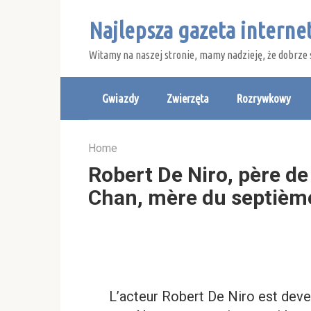
Skip
Najlepsza gazeta intern
to
content
Witamy na naszej stronie, mamy nadzieję, że dobrze 
Gwiazdy
Zwierzęta
Rozrywkowy
Home
Robert De Niro, père de
Chan, mère du septième
L’acteur Robert De Niro est deve