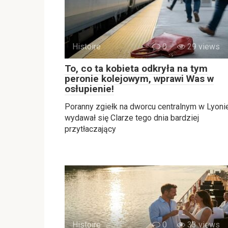
Histoire
0
29 views
To, co ta kobieta odkryła na tym
peronie kolejowym, wprawi Was w
osłupienie!
Poranny zgiełk na dworcu centralnym w Lyoni
wydawał się Clarze tego dnia bardziej
przytłaczający
Histoire
0
33 views