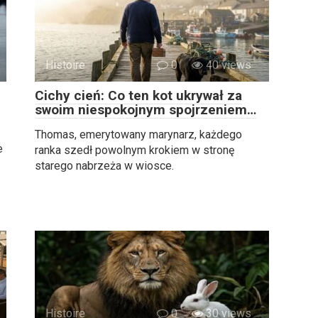
Histoire
0
40 views
Cichy cień: Co ten kot ukrywał za
swoim niespokojnym spojrzeniem…
Thomas, emerytowany marynarz, każdego
e
ranka szedł powolnym krokiem w stronę
starego nabrzeża w wiosce.
Histoire
0
30 views