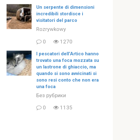
Un serpente di dimensioni
incredibili stordisce i
visitatori del parco
Rozrywkowy
0
1270
I pescatori dell’Artico hanno
trovato una foca mozzata su
un lastrone di ghiaccio, ma
quando si sono avvicinati si
sono resi conto che non era
una foca
Без рубрики
0
1135