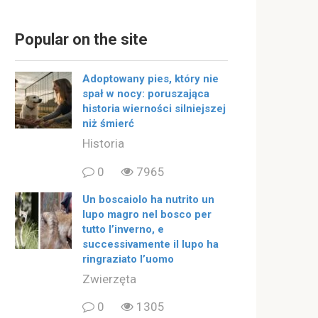
Popular on the site
Adoptowany pies, który nie
spał w nocy: poruszająca
historia wierności silniejszej
niż śmierć
Historia
0
7965
Un boscaiolo ha nutrito un
lupo magro nel bosco per
tutto l’inverno, e
successivamente il lupo ha
ringraziato l’uomo
Zwierzęta
0
1305