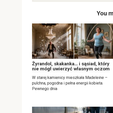
You m
Historia
0
8 views
Żyrandol, skakanka… i sąsiad, który
nie mógł uwierzyć własnym oczom
W starej kamienicy mieszkała Madeleine –
pulchna, pogodna i pełna energii kobieta.
Pewnego dnia