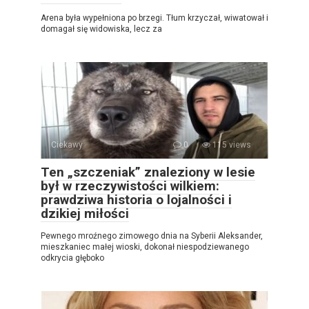
Arena była wypełniona po brzegi. Tłum krzyczał, wiwatował i
domagał się widowiska, lecz za
Ciekawy
0
115 views
Ten „szczeniak” znaleziony w lesie
był w rzeczywistości wilkiem:
prawdziwa historia o lojalności i
dzikiej miłości
Pewnego mroźnego zimowego dnia na Syberii Aleksander,
mieszkaniec małej wioski, dokonał niespodziewanego
odkrycia głęboko