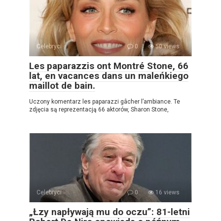
Celebryci
0
50 views
Les paparazzis ont Montré Stone, 66
lat, en vacances dans un maleńkiego
maillot de bain.
Uczony komentarz les paparazzi gâcher l’ambiance. Te
zdjęcia są reprezentacją 66 aktorów, Sharon Stone,
Celebryci
0
16 views
„Łzy napływają mu do oczu”: 81-letni