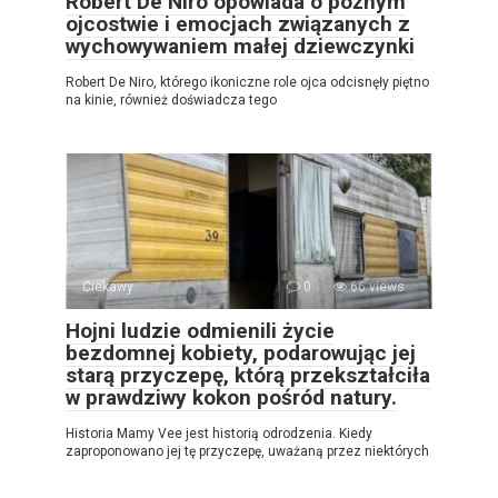
Robert De Niro opowiada o późnym
ojcostwie i emocjach związanych z
wychowywaniem małej dziewczynki
Robert De Niro, którego ikoniczne role ojca odcisnęły piętno
na kinie, również doświadcza tego
Ciekawy
0
66 views
Hojni ludzie odmienili życie
bezdomnej kobiety, podarowując jej
starą przyczepę, którą przekształciła
w prawdziwy kokon pośród natury.
Historia Mamy Vee jest historią odrodzenia. Kiedy
zaproponowano jej tę przyczepę, uważaną przez niektórych