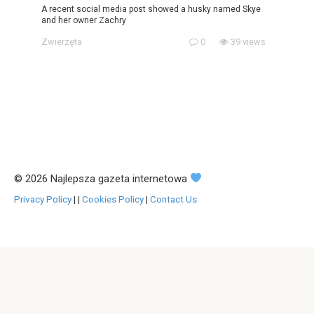
A recent social media post showed a husky named Skye
and her owner Zachry
Zwierzęta
0
39 views
© 2026 Najlepsza gazeta internetowa
Privacy Policy
|
|
Cookies Policy
|
Contact Us