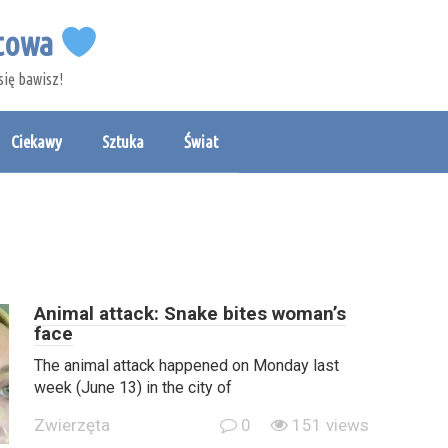
etowa
się bawisz!
Ciekawy
Sztuka
Świat
Animal attack: Snake bites woman’s
face
The animal attack happened on Monday last
week (June 13) in the city of
Zwierzęta
0
151 views