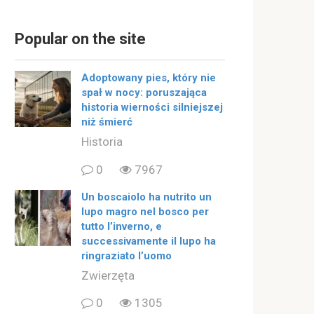
Popular on the site
Adoptowany pies, który nie
spał w nocy: poruszająca
historia wierności silniejszej
niż śmierć
Historia
0
7967
Un boscaiolo ha nutrito un
lupo magro nel bosco per
tutto l’inverno, e
successivamente il lupo ha
ringraziato l’uomo
Zwierzęta
0
1305