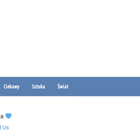
Ciekawy
Sztuka
Świat
wa
t Us