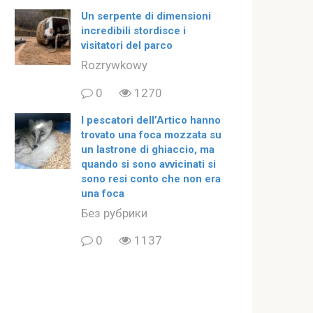
Un serpente di dimensioni
incredibili stordisce i
visitatori del parco
Rozrywkowy
0
1270
I pescatori dell’Artico hanno
trovato una foca mozzata su
un lastrone di ghiaccio, ma
quando si sono avvicinati si
sono resi conto che non era
una foca
Без рубрики
0
1137