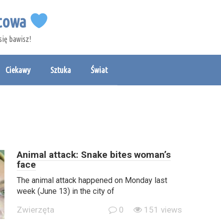
etowa
się bawisz!
Ciekawy
Sztuka
Świat
Animal attack: Snake bites woman’s
face
The animal attack happened on Monday last
week (June 13) in the city of
Zwierzęta
0
151 views