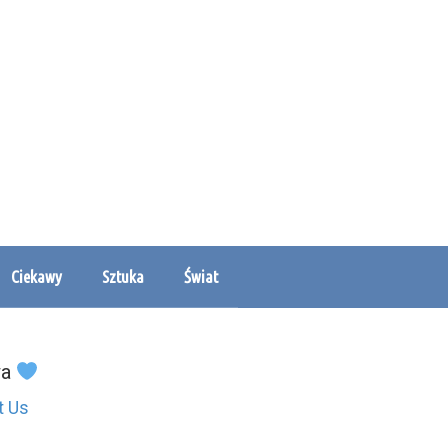
Ciekawy
Sztuka
Świat
wa
t Us