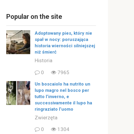
Popular on the site
Adoptowany pies, który nie
spał w nocy: poruszająca
historia wierności silniejszej
niż śmierć
Historia
0
7965
Un boscaiolo ha nutrito un
lupo magro nel bosco per
tutto l’inverno, e
successivamente il lupo ha
ringraziato l’uomo
Zwierzęta
0
1304