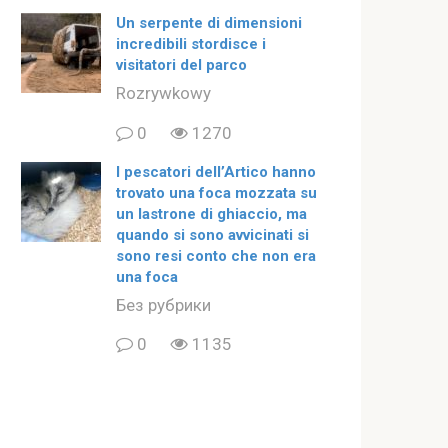
Un serpente di dimensioni
incredibili stordisce i
visitatori del parco
Rozrywkowy
0
1270
I pescatori dell’Artico hanno
trovato una foca mozzata su
un lastrone di ghiaccio, ma
quando si sono avvicinati si
sono resi conto che non era
una foca
Без рубрики
0
1135