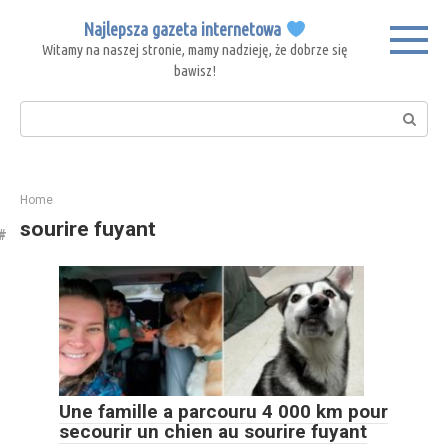
Skip
Najlepsza gazeta internetowa
to
Witamy na naszej stronie, mamy nadzieję, że dobrze się
content
bawisz!
Search:
Home
sourire fuyant
Une famille a parcouru 4 000 km pour
secourir un chien au sourire fuyant