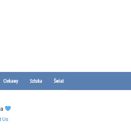
Ciekawy
Sztuka
Świat
wa
t Us