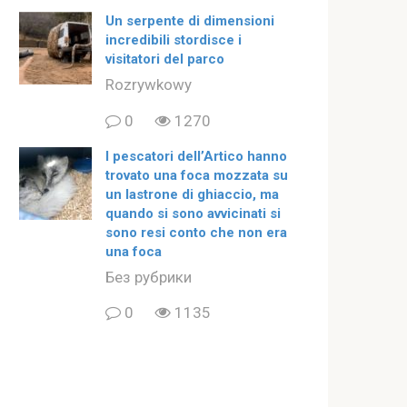
Un serpente di dimensioni
incredibili stordisce i
visitatori del parco
Rozrywkowy
0
1270
I pescatori dell’Artico hanno
trovato una foca mozzata su
un lastrone di ghiaccio, ma
quando si sono avvicinati si
sono resi conto che non era
una foca
Без рубрики
0
1135