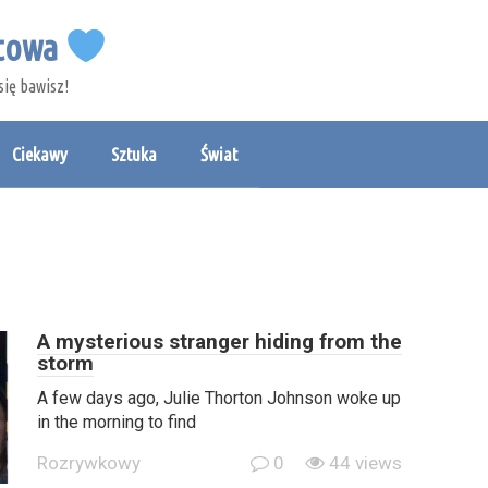
etowa
się bawisz!
Ciekawy
Sztuka
Świat
A mysterious stranger hiding from the
storm
A few days ago, Julie Thorton Johnson woke up
in the morning to find
Rozrywkowy
0
44 views