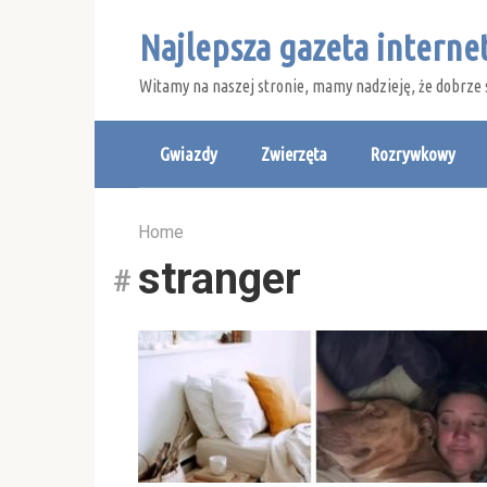
Skip
Najlepsza gazeta intern
to
content
Witamy na naszej stronie, mamy nadzieję, że dobrze 
Gwiazdy
Zwierzęta
Rozrywkowy
Home
stranger