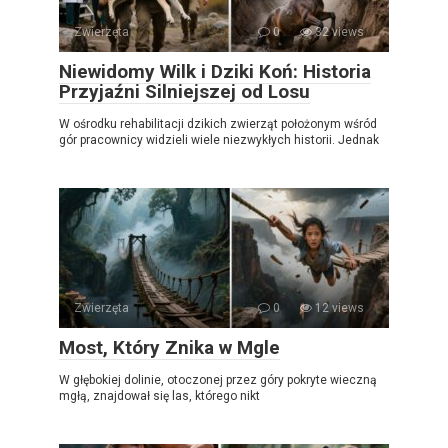
Zwierzęta
0
32 views
Niewidomy Wilk i Dziki Koń: Historia
Przyjaźni Silniejszej od Losu
W ośrodku rehabilitacji dzikich zwierząt położonym wśród
gór pracownicy widzieli wiele niezwykłych historii. Jednak
Zwierzęta
0
12 views
Most, Który Znika w Mgle
W głębokiej dolinie, otoczonej przez góry pokryte wieczną
mgłą, znajdował się las, którego nikt