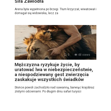
Siła Zawiodła
Arena była wypełniona po brzegi. Tłum krzyczał, wiwatował i
domagał się widowiska, lecz za
animaux
0
48 views
Mężczyzna ryzykuje życie, by
uratować lwa w niebezpieczeństwie,
a niespodziewany gest zwierzęcia
zaskakuje wszystkich świadków
Słońce powoli zachodziło nad sawanną, barwiąc krajobraz
złotymi odcieniami. Po długim dniu safari turyści