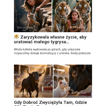
Без рубрики
0
234 views
Zaryzykowała własne życie, aby
uratować małego tygrysa…
Młoda kobieta wędrowała po górach, gdy usłyszała
rozpaczliwy dźwięk dochodzący z urwiska. Kiedy podeszła
Ciekawy
0
14 views
Gdy Dobroć Zwyciężyła Tam, Gdzie