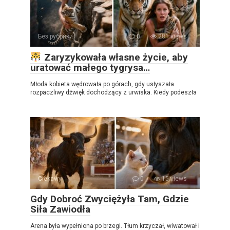
Без рубрики
0
281 views
Zaryzykowała własne życie, aby
uratować małego tygrysa…
Młoda kobieta wędrowała po górach, gdy usłyszała
rozpaczliwy dźwięk dochodzący z urwiska. Kiedy podeszła
Ciekawy
0
15 views
Gdy Dobroć Zwyciężyła Tam, Gdzie
Siła Zawiodła
Arena była wypełniona po brzegi. Tłum krzyczał, wiwatował i