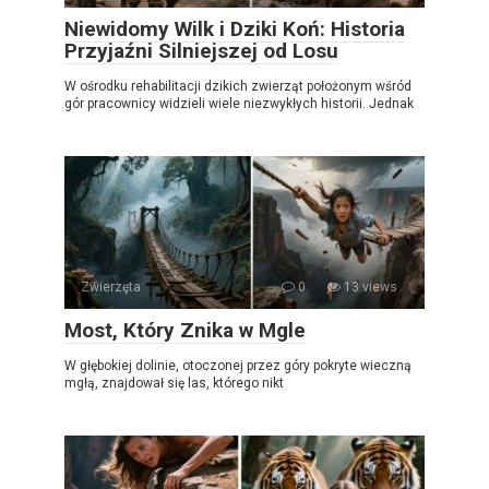
Niewidomy Wilk i Dziki Koń: Historia
Przyjaźni Silniejszej od Losu
W ośrodku rehabilitacji dzikich zwierząt położonym wśród
gór pracownicy widzieli wiele niezwykłych historii. Jednak
Zwierzęta
0
13 views
Most, Który Znika w Mgle
W głębokiej dolinie, otoczonej przez góry pokryte wieczną
mgłą, znajdował się las, którego nikt