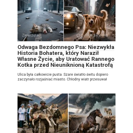
Zwierzęta
0
34 views
Odwaga Bezdomnego Psa: Niezwykła
Historia Bohatera, który Naraził
Własne Życie, aby Uratować Rannego
Kotka przed Nieuniknioną Katastrofą
Ulica była całkowicie pusta. Szare światło świtu dopiero
zaczynało rozjaśniać miasto. Chłodny wiatr przesuwał
Zwierzęta
0
35 views