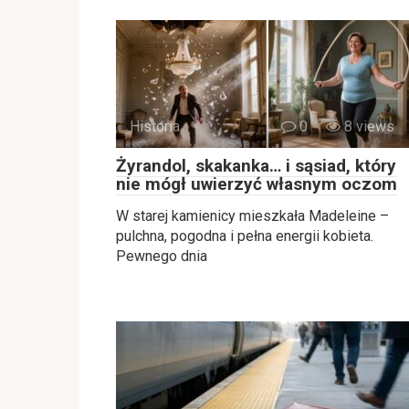
Historia
0
8 views
Żyrandol, skakanka… i sąsiad, który
nie mógł uwierzyć własnym oczom
W starej kamienicy mieszkała Madeleine –
pulchna, pogodna i pełna energii kobieta.
Pewnego dnia