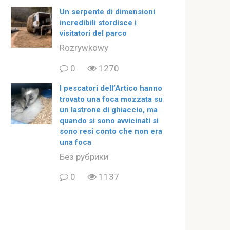
Un serpente di dimensioni
incredibili stordisce i
visitatori del parco
Rozrywkowy
0
1270
I pescatori dell’Artico hanno
trovato una foca mozzata su
un lastrone di ghiaccio, ma
quando si sono avvicinati si
sono resi conto che non era
una foca
Без рубрики
0
1137