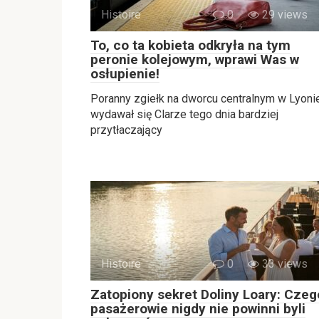
Histoire
0
29 views
To, co ta kobieta odkryła na tym
peronie kolejowym, wprawi Was w
osłupienie!
Poranny zgiełk na dworcu centralnym w Lyoni
wydawał się Clarze tego dnia bardziej
przytłaczający
Histoire
0
33 views
Zatopiony sekret Doliny Loary: Czeg
pasażerowie nigdy nie powinni byli