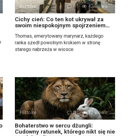
Histoire
0
42 views
Cichy cień: Co ten kot ukrywał za
swoim niespokojnym spojrzeniem…
Thomas, emerytowany marynarz, każdego
e
ranka szedł powolnym krokiem w stronę
starego nabrzeża w wiosce.
Histoire
0
32 views
o
Bohaterstwo w sercu dżungli:
Cudowny ratunek, którego nikt się nie