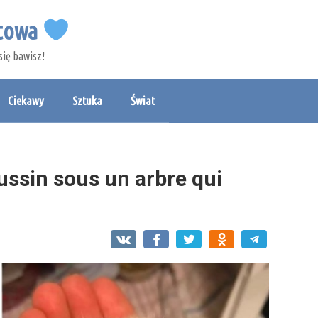
etowa
się bawisz!
Ciekawy
Sztuka
Świat
oussin sous un arbre qui