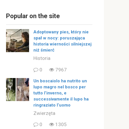
Popular on the site
Adoptowany pies, który nie
spał w nocy: poruszająca
historia wierności silniejszej
niż śmierć
Historia
0
7967
Un boscaiolo ha nutrito un
lupo magro nel bosco per
tutto l’inverno, e
successivamente il lupo ha
ringraziato l’uomo
Zwierzęta
0
1305