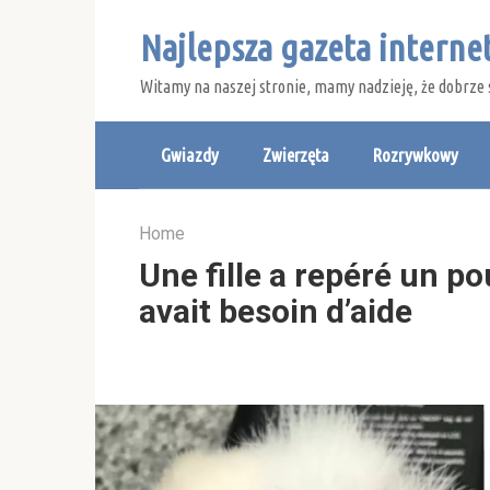
Skip
Najlepsza gazeta intern
to
content
Witamy na naszej stronie, mamy nadzieję, że dobrze 
Gwiazdy
Zwierzęta
Rozrywkowy
Home
Une fille a repéré un p
avait besoin d’aide