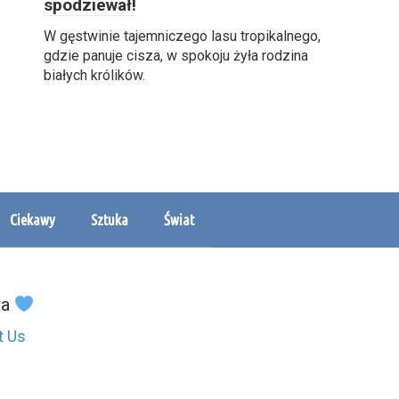
spodziewał!
W gęstwinie tajemniczego lasu tropikalnego,
gdzie panuje cisza, w spokoju żyła rodzina
białych królików.
Ciekawy
Sztuka
Świat
wa
t Us