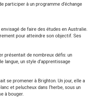
de participer à un programme d’échange
envisagé de faire des études en Australie.
rement pour atteindre son objectif. Ses
er présentait de nombreux défis: un
e langue, un style d’apprentissage
it se promener à Brighton. Un jour, elle a
anc et pelucheux dans l’herbe, sous un
se à bouger.