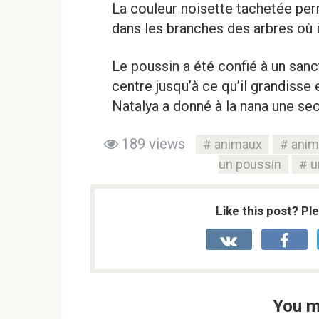
La couleur noisette tachetée per
dans les branches des arbres où i
Le poussin a été confié à un sanc
centre jusqu’à ce qu’il grandisse 
Natalya a donné à la nana une se
189 views
animaux
anim
un poussin
u
Like this post? Pl
You m