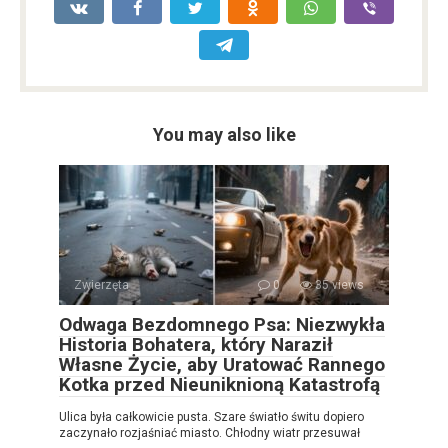
You may also like
Zwierzęta
0
35 views
Odwaga Bezdomnego Psa: Niezwykła
Historia Bohatera, który Naraził
Własne Życie, aby Uratować Rannego
Kotka przed Nieuniknioną Katastrofą
Ulica była całkowicie pusta. Szare światło świtu dopiero
zaczynało rozjaśniać miasto. Chłodny wiatr przesuwał