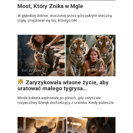
Most, Który Znika w Mgle
W głębokiej dolinie, otoczonej przez góry pokryte wieczną
mgłą, znajdował się las, którego nikt
Без рубрики
0
290 views
Zaryzykowała własne życie, aby
uratować małego tygrysa…
Młoda kobieta wędrowała po górach, gdy usłyszała
rozpaczliwy dźwięk dochodzący z urwiska. Kiedy podeszła