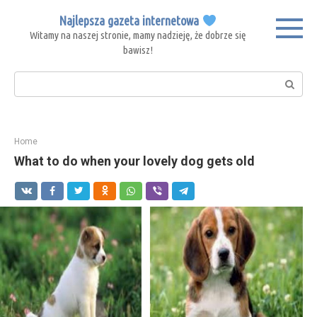
Skip
Najlepsza gazeta internetowa
to
Witamy na naszej stronie, mamy nadzieję, że dobrze się
content
bawisz!
Search:
Home
What to do when your lovely dog gets old