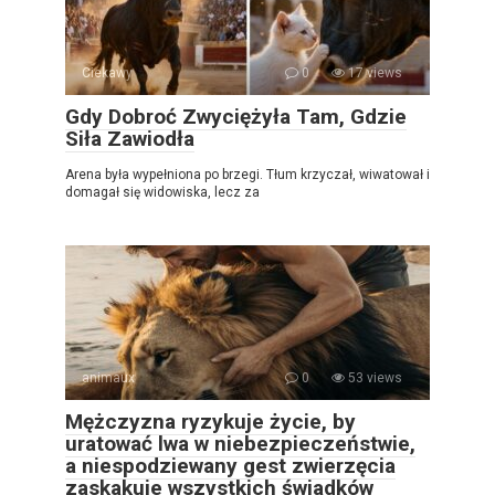
Ciekawy
0
17 views
Gdy Dobroć Zwyciężyła Tam, Gdzie
Siła Zawiodła
Arena była wypełniona po brzegi. Tłum krzyczał, wiwatował i
domagał się widowiska, lecz za
animaux
0
53 views
Mężczyzna ryzykuje życie, by
uratować lwa w niebezpieczeństwie,
a niespodziewany gest zwierzęcia
zaskakuje wszystkich świadków