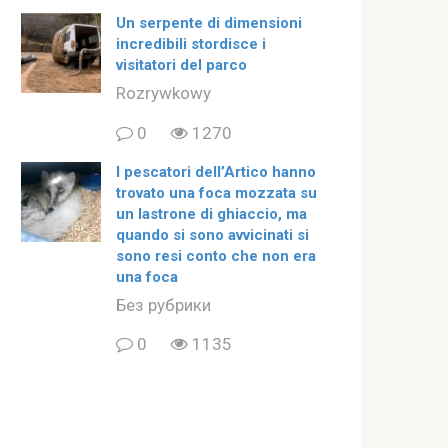
Un serpente di dimensioni
incredibili stordisce i
visitatori del parco
Rozrywkowy
0
1270
I pescatori dell’Artico hanno
trovato una foca mozzata su
un lastrone di ghiaccio, ma
quando si sono avvicinati si
sono resi conto che non era
una foca
Без рубрики
0
1135