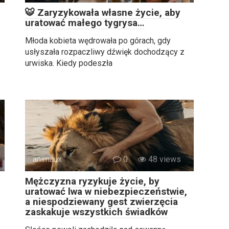
🐯 Zaryzykowała własne życie, aby
uratować małego tygrysa…
Młoda kobieta wędrowała po górach, gdy
usłyszała rozpaczliwy dźwięk dochodzący z
urwiska. Kiedy podeszła
animaux
0
48 views
Mężczyzna ryzykuje życie, by
uratować lwa w niebezpieczeństwie,
a niespodziewany gest zwierzęcia
zaskakuje wszystkich świadków