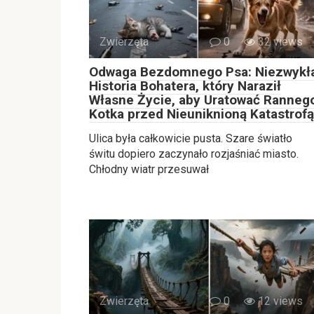
Zwierzęta
0
32 views
Odwaga Bezdomnego Psa: Niezwykł
Historia Bohatera, który Naraził
Własne Życie, aby Uratować Ranneg
Kotka przed Nieuniknioną Katastrofą
Ulica była całkowicie pusta. Szare światło
świtu dopiero zaczynało rozjaśniać miasto.
Chłodny wiatr przesuwał
Zwierzęta
0
12 views