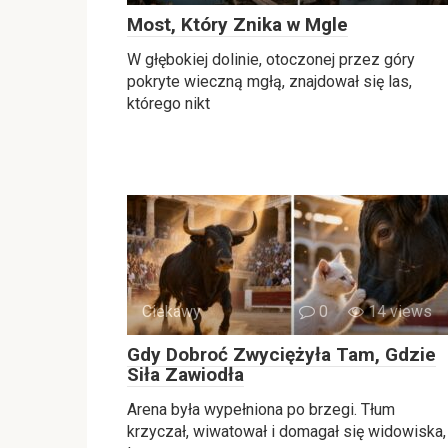
Most, Który Znika w Mgle
W głębokiej dolinie, otoczonej przez góry
pokryte wieczną mgłą, znajdował się las,
którego nikt
Ciekawy
0
14 views
Gdy Dobroć Zwyciężyła Tam, Gdzie
Siła Zawiodła
Arena była wypełniona po brzegi. Tłum
krzyczał, wiwatował i domagał się widowiska,