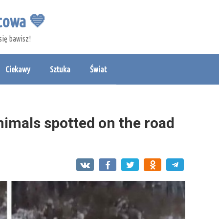
etowa 💙
się bawisz!
Ciekawy
Sztuka
Świat
animals spotted on the road