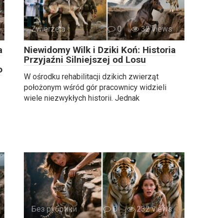
Zwierzęta
0
32 views
a
Niewidomy Wilk i Dziki Koń: Historia
Przyjaźni Silniejszej od Losu
o
W ośrodku rehabilitacji dzikich zwierząt
położonym wśród gór pracownicy widzieli
wiele niezwykłych historii. Jednak
Без рубрики
0
232 views