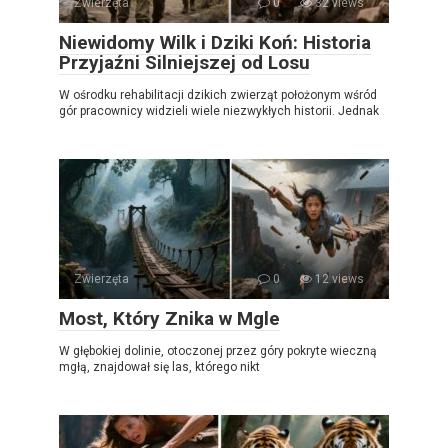
Zwierzęta
0
32 views
Niewidomy Wilk i Dziki Koń: Historia
Przyjaźni Silniejszej od Losu
W ośrodku rehabilitacji dzikich zwierząt położonym wśród
gór pracownicy widzieli wiele niezwykłych historii. Jednak
Zwierzęta
0
12 views
Most, Który Znika w Mgle
W głębokiej dolinie, otoczonej przez góry pokryte wieczną
mgłą, znajdował się las, którego nikt