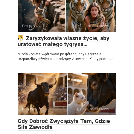
Без рубрики
0
234 views
Zaryzykowała własne życie, aby
uratować małego tygrysa…
Młoda kobieta wędrowała po górach, gdy usłyszała
rozpaczliwy dźwięk dochodzący z urwiska. Kiedy podeszła
Ciekawy
0
14 views
Gdy Dobroć Zwyciężyła Tam, Gdzie
Siła Zawiodła