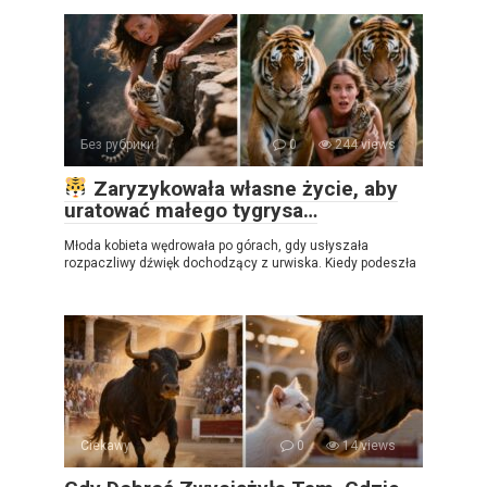
Без рубрики
0
244 views
Zaryzykowała własne życie, aby
uratować małego tygrysa…
Młoda kobieta wędrowała po górach, gdy usłyszała
rozpaczliwy dźwięk dochodzący z urwiska. Kiedy podeszła
Ciekawy
0
14 views