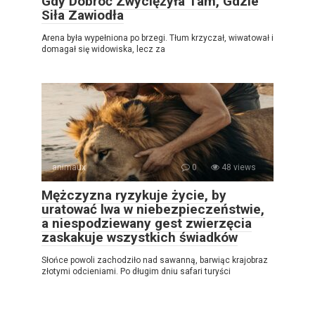
Gdy Dobroć Zwyciężyła Tam, Gdzie
Siła Zawiodła
Arena była wypełniona po brzegi. Tłum krzyczał, wiwatował i
domagał się widowiska, lecz za
animaux
0
48 views
Mężczyzna ryzykuje życie, by
uratować lwa w niebezpieczeństwie,
a niespodziewany gest zwierzęcia
zaskakuje wszystkich świadków
Słońce powoli zachodziło nad sawanną, barwiąc krajobraz
złotymi odcieniami. Po długim dniu safari turyści