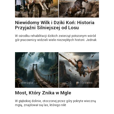
Zwierzęta
0
32 views
Niewidomy Wilk i Dziki Koń: Historia
Przyjaźni Silniejszej od Losu
W ośrodku rehabilitacji dzikich zwierząt położonym wśród
gór pracownicy widzieli wiele niezwykłych historii. Jednak
Zwierzęta
0
13 views
Most, Który Znika w Mgle
W głębokiej dolinie, otoczonej przez góry pokryte wieczną
mgłą, znajdował się las, którego nikt