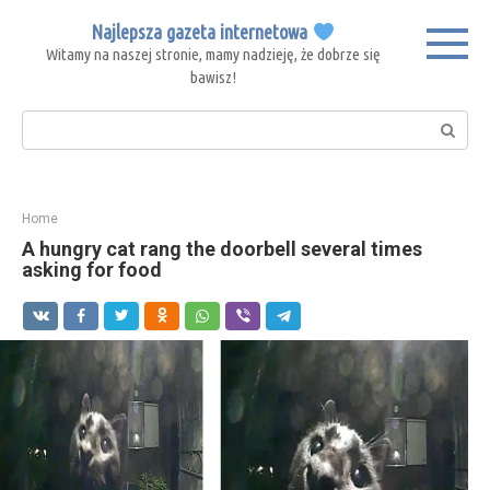
Skip
Najlepsza gazeta internetowa
to
Witamy na naszej stronie, mamy nadzieję, że dobrze się
content
bawisz!
Search:
Home
A hungry cat rang the doorbell several times
asking for food