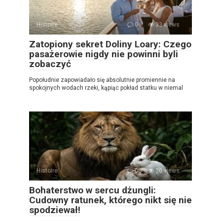
Histoire
0
33 views
Zatopiony sekret Doliny Loary: Czego
pasażerowie nigdy nie powinni byli
zobaczyć
Popołudnie zapowiadało się absolutnie promiennie na
spokojnych wodach rzeki, kąpiąc pokład statku w niemal
Histoire
0
30 views
Bohaterstwo w sercu dżungli:
Cudowny ratunek, którego nikt się nie
spodziewał!