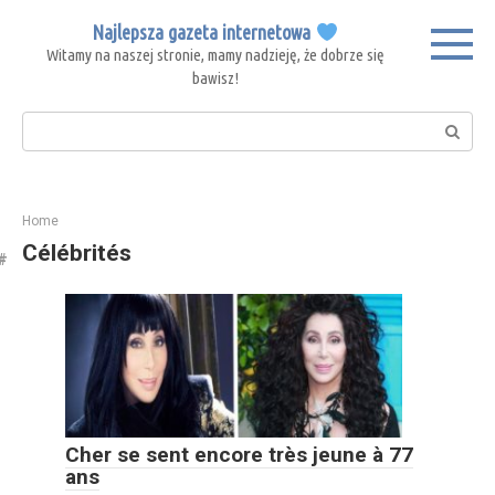
Skip
Najlepsza gazeta internetowa
to
Witamy na naszej stronie, mamy nadzieję, że dobrze się
content
bawisz!
Search:
Home
Célébrités
Cher se sent encore très jeune à 77
ans