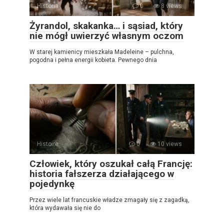
Historia
0
8 views
Żyrandol, skakanka… i sąsiad, który
nie mógł uwierzyć własnym oczom
W starej kamienicy mieszkała Madeleine – pulchna,
pogodna i pełna energii kobieta. Pewnego dnia
Histoire
0
10 views
Człowiek, który oszukał całą Francję:
historia fałszerza działającego w
pojedynkę
Przez wiele lat francuskie władze zmagały się z zagadką,
która wydawała się nie do