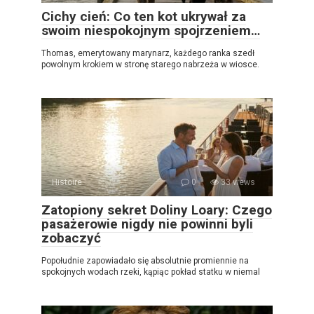
Cichy cień: Co ten kot ukrywał za
swoim niespokojnym spojrzeniem…
Thomas, emerytowany marynarz, każdego ranka szedł
powolnym krokiem w stronę starego nabrzeża w wiosce.
Histoire
0
33 views
Zatopiony sekret Doliny Loary: Czego
pasażerowie nigdy nie powinni byli
zobaczyć
Popołudnie zapowiadało się absolutnie promiennie na
spokojnych wodach rzeki, kąpiąc pokład statku w niemal