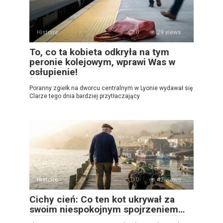
Histoire
0
29 views
To, co ta kobieta odkryła na tym
peronie kolejowym, wprawi Was w
osłupienie!
Poranny zgiełk na dworcu centralnym w Lyonie wydawał się
Clarze tego dnia bardziej przytłaczający
Histoire
0
42 views
Cichy cień: Co ten kot ukrywał za
swoim niespokojnym spojrzeniem…