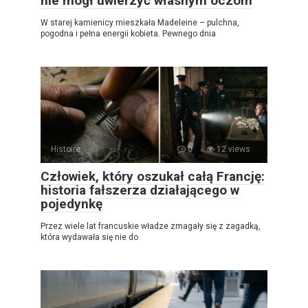
nie mógł uwierzyć własnym oczom
W starej kamienicy mieszkała Madeleine – pulchna,
pogodna i pełna energii kobieta. Pewnego dnia
Histoire
0
12 views
Człowiek, który oszukał całą Francję:
historia fałszerza działającego w
pojedynkę
Przez wiele lat francuskie władze zmagały się z zagadką,
która wydawała się nie do