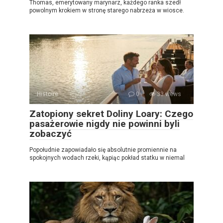
Thomas, emerytowany marynarz, każdego ranka szedł
powolnym krokiem w stronę starego nabrzeża w wiosce.
Histoire
0
33 views
Zatopiony sekret Doliny Loary: Czego
pasażerowie nigdy nie powinni byli
zobaczyć
Popołudnie zapowiadało się absolutnie promiennie na
spokojnych wodach rzeki, kąpiąc pokład statku w niemal