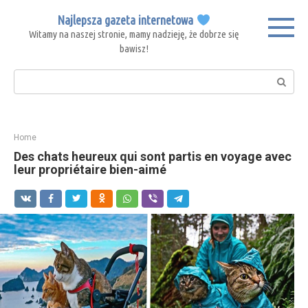
Skip
Najlepsza gazeta internetowa
to
Witamy na naszej stronie, mamy nadzieję, że dobrze się
content
bawisz!
Search:
Home
Des chats heureux qui sont partis en voyage avec
leur propriétaire bien-aimé