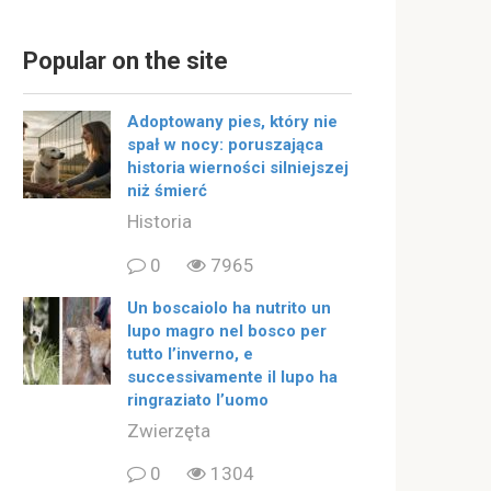
Popular on the site
Adoptowany pies, który nie
spał w nocy: poruszająca
historia wierności silniejszej
niż śmierć
Historia
0
7965
Un boscaiolo ha nutrito un
lupo magro nel bosco per
tutto l’inverno, e
successivamente il lupo ha
ringraziato l’uomo
Zwierzęta
0
1304