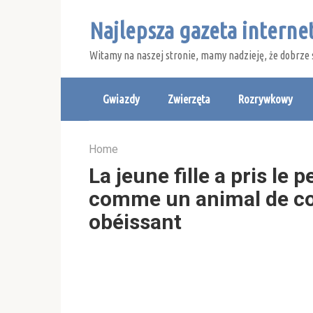
Skip
Najlepsza gazeta intern
to
content
Witamy na naszej stronie, mamy nadzieję, że dobrze 
Gwiazdy
Zwierzęta
Rozrywkowy
Home
La jeune fille a pris le p
comme un animal de co
obéissant