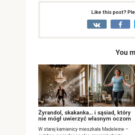
Like this post? Pl
You m
Historia
0
8 views
Żyrandol, skakanka… i sąsiad, który
nie mógł uwierzyć własnym oczom
W starej kamienicy mieszkała Madeleine –