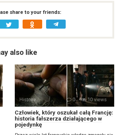
ease share to your friends:
ay also like
Histoire
0
10 views
Człowiek, który oszukał całą Francję:
historia fałszerza działającego w
pojedynkę