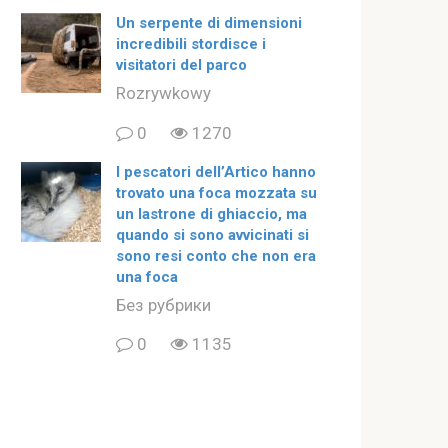
Un serpente di dimensioni
incredibili stordisce i
visitatori del parco
Rozrywkowy
0
1270
I pescatori dell’Artico hanno
trovato una foca mozzata su
un lastrone di ghiaccio, ma
quando si sono avvicinati si
sono resi conto che non era
una foca
Без рубрики
0
1135