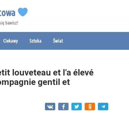
etowa
się bawisz!
Ciekawy
Sztuka
Świat
etit louveteau et l’a élevé
mpagnie gentil et