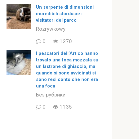
Un serpente di dimensioni
incredibili stordisce i
visitatori del parco
Rozrywkowy
0
1270
I pescatori dell’Artico hanno
trovato una foca mozzata su
un lastrone di ghiaccio, ma
quando si sono avvicinati si
sono resi conto che non era
una foca
Без рубрики
0
1135