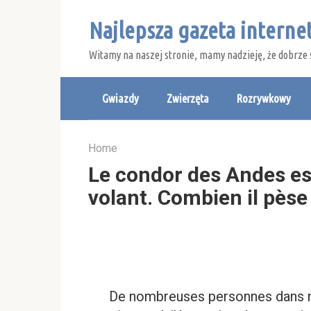
Skip
Najlepsza gazeta intern
to
content
Witamy na naszej stronie, mamy nadzieję, że dobrze 
Gwiazdy
Zwierzęta
Rozrywkowy
Home
Le condor des Andes est
volant. Combien il pèse e
De nombreuses personnes dans n