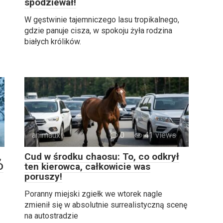
spodziewał!
W gęstwinie tajemniczego lasu tropikalnego,
gdzie panuje cisza, w spokoju żyła rodzina
białych królików.
animaux
0
41 views
,
Cud w środku chaosu: To, co odkrył
D
ten kierowca, całkowicie was
poruszy!
Poranny miejski zgiełk we wtorek nagle
zmienił się w absolutnie surrealistyczną scenę
na autostradzie