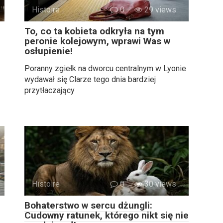
Histoire
0
29 views
To, co ta kobieta odkryła na tym
peronie kolejowym, wprawi Was w
osłupienie!
Poranny zgiełk na dworcu centralnym w Lyonie
wydawał się Clarze tego dnia bardziej
przytłaczający
Histoire
0
30 views
Bohaterstwo w sercu dżungli:
Cudowny ratunek, którego nikt się nie