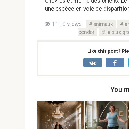
chèvres et même des chiens. Le
une espèce en voie de disparition
1 119 views
animaux
a
condor
le plus gr
Like this post? Pl
You m