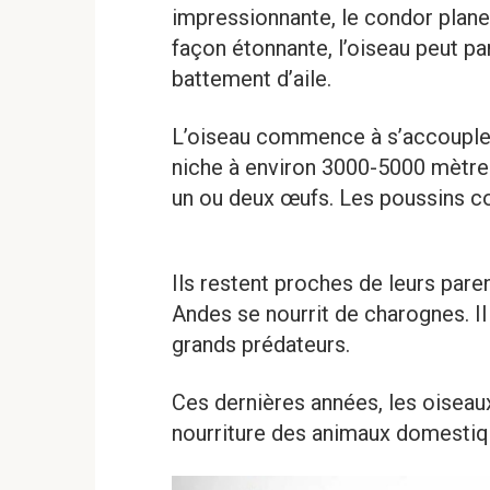
impressionnante, le condor plane
façon étonnante, l’oiseau peut pa
battement d’aile.
L’oiseau commence à s’accoupler
niche à environ 3000-5000 mètres
un ou deux œufs. Les poussins co
Ils restent proches de leurs pare
Andes se nourrit de charognes. Il
grands prédateurs.
Ces dernières années, les oiseau
nourriture des animaux domestiq