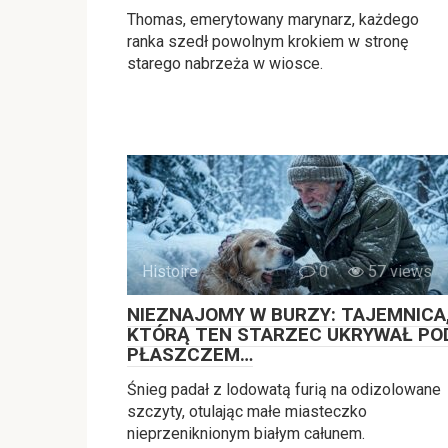
Thomas, emerytowany marynarz, każdego
ranka szedł powolnym krokiem w stronę
starego nabrzeża w wiosce.
Histoire
0
57 views
NIEZNAJOMY W BURZY: TAJEMNICA
KTÓRĄ TEN STARZEC UKRYWAŁ PO
PŁASZCZEM…
Śnieg padał z lodowatą furią na odizolowane
szczyty, otulając małe miasteczko
nieprzeniknionym białym całunem.