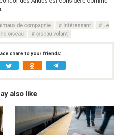
 condor des Andes est considéré comme
.
nimaux de compagnie
Intéressant
Le
and oiseau
oiseau volant
ease share to your friends:
ay also like