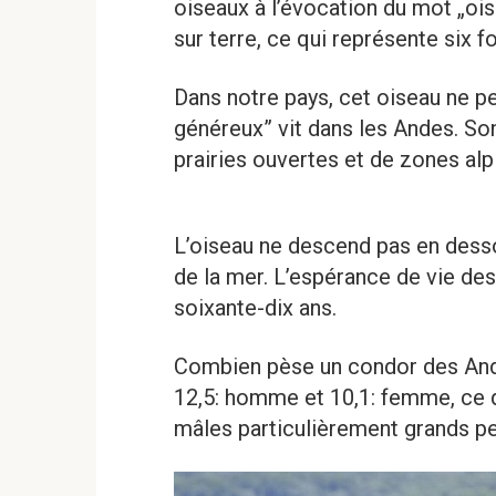
oiseaux à l’évocation du mot „oise
sur terre, ce qui représente six 
Dans notre pays, cet oiseau ne p
généreux” vit dans les Andes. S
prairies ouvertes et de zones alp
L’oiseau ne descend pas en dess
de la mer. L’espérance de vie de
soixante-dix ans.
Combien pèse un condor des Ande
12,5: homme et 10,1: femme, ce 
mâles particulièrement grands pe