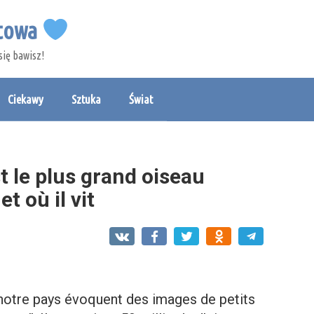
etowa
się bawisz!
Ciekawy
Sztuka
Świat
 le plus grand oiseau
t où il vit
otre pays évoquent des images de petits