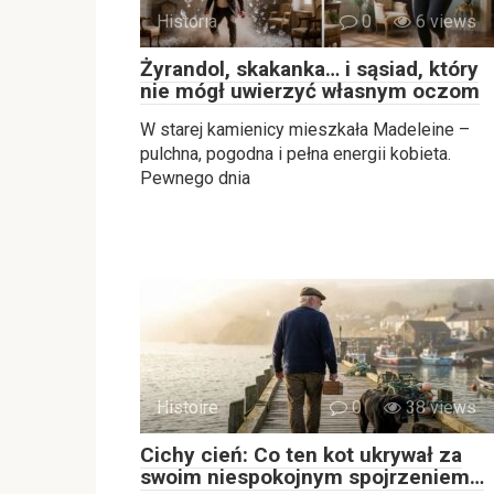
Historia
0
6 views
Żyrandol, skakanka… i sąsiad, który
nie mógł uwierzyć własnym oczom
W starej kamienicy mieszkała Madeleine –
pulchna, pogodna i pełna energii kobieta.
Pewnego dnia
Histoire
0
38 views
Cichy cień: Co ten kot ukrywał za
swoim niespokojnym spojrzeniem…