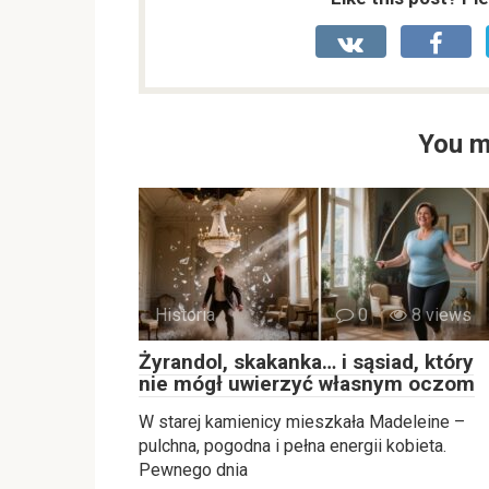
You m
Historia
0
8 views
Żyrandol, skakanka… i sąsiad, który
nie mógł uwierzyć własnym oczom
W starej kamienicy mieszkała Madeleine –
pulchna, pogodna i pełna energii kobieta.
Pewnego dnia