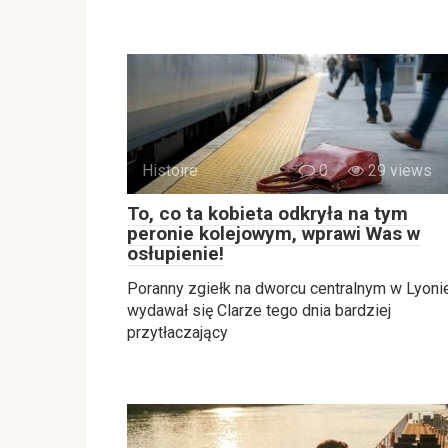
Histoire
0
29 views
To, co ta kobieta odkryła na tym
peronie kolejowym, wprawi Was w
osłupienie!
Poranny zgiełk na dworcu centralnym w Lyoni
wydawał się Clarze tego dnia bardziej
przytłaczający