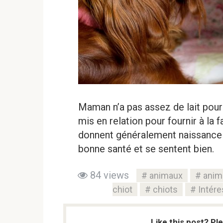
Maman n’a pas assez de lait pour 
mis en relation pour fournir à la 
donnent généralement naissance à
bonne santé et se sentent bien.
84 views
animaux
anim
chiot
chiots
Intér
Like this post? Pl