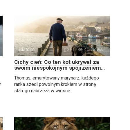
Histoire
0
40 views
Cichy cień: Co ten kot ukrywał za
swoim niespokojnym spojrzeniem…
Thomas, emerytowany marynarz, każdego
e
ranka szedł powolnym krokiem w stronę
starego nabrzeża w wiosce.