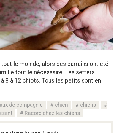
tout le mo nde, alors des parrains ont été
famille tout le nécessaire. Les setters
 8 à 12 chiots. Tous les petits sont en
aux de compagnie
chien
chiens
essant
Record chez les chiens
ease share to your friends: