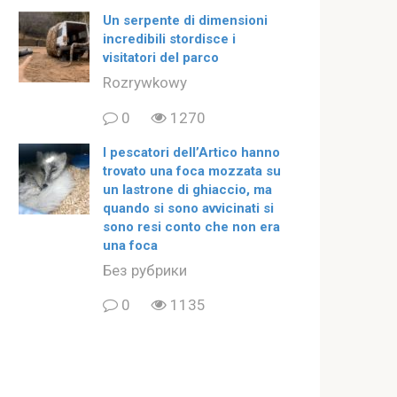
Un serpente di dimensioni
incredibili stordisce i
visitatori del parco
Rozrywkowy
0
1270
I pescatori dell’Artico hanno
trovato una foca mozzata su
un lastrone di ghiaccio, ma
quando si sono avvicinati si
sono resi conto che non era
una foca
Без рубрики
0
1135