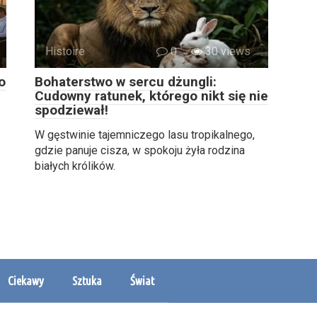
Histoire
0
30 views
o
Bohaterstwo w sercu dżungli:
Cudowny ratunek, którego nikt się nie
spodziewał!
W gęstwinie tajemniczego lasu tropikalnego,
gdzie panuje cisza, w spokoju żyła rodzina
białych królików.
Ciekawy
Sztuka
Świat