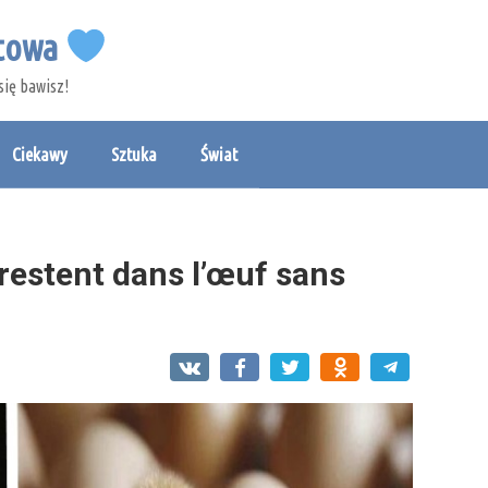
etowa
się bawisz!
Ciekawy
Sztuka
Świat
estent dans l’œuf sans