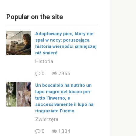
Popular on the site
Adoptowany pies, który nie
spał w nocy: poruszająca
historia wierności silniejszej
niż śmierć
Historia
0
7965
Un boscaiolo ha nutrito un
lupo magro nel bosco per
tutto l’inverno, e
successivamente il lupo ha
ringraziato l’uomo
Zwierzęta
0
1304