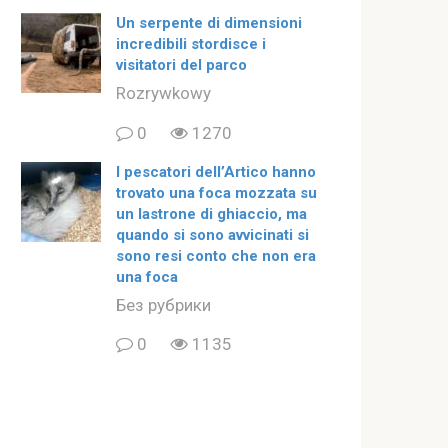
Un serpente di dimensioni
incredibili stordisce i
visitatori del parco
Rozrywkowy
0
1270
I pescatori dell’Artico hanno
trovato una foca mozzata su
un lastrone di ghiaccio, ma
quando si sono avvicinati si
sono resi conto che non era
una foca
Без рубрики
0
1135