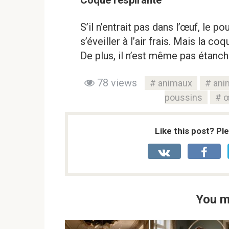
Coque respirante
S’il n’entrait pas dans l’œuf, le p
s’éveiller à l’air frais. Mais la c
De plus, il n’est même pas étanch
78 views
animaux
ani
poussins
œ
Like this post? Pl
You m