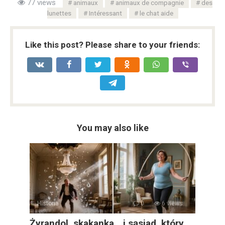
77 views
animaux
animaux de compagnie
des
lunettes
Intéressant
le chat aide
Like this post? Please share to your friends:
You may also like
Historia
0
6 views
Żyrandol, skakanka… i sąsiad, który