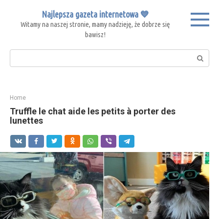
Skip
Najlepsza gazeta internetowa 💙
to
Witamy na naszej stronie, mamy nadzieję, że dobrze się
content
bawisz!
Search:
Home
Truffle le chat aide les petits à porter des
lunettes