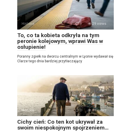
Histoire
0
29 views
To, co ta kobieta odkryła na tym
peronie kolejowym, wprawi Was w
osłupienie!
Poranny zgiełk na dworcu centralnym w Lyonie wydawał się
Clarze tego dnia bardziej przytłaczający
Histoire
0
38 views
Cichy cień: Co ten kot ukrywał za
swoim niespokojnym spojrzeniem…