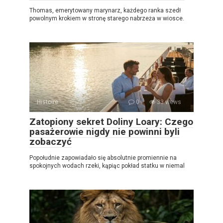
Thomas, emerytowany marynarz, każdego ranka szedł
powolnym krokiem w stronę starego nabrzeża w wiosce.
Histoire
0
33 views
Zatopiony sekret Doliny Loary: Czego
pasażerowie nigdy nie powinni byli
zobaczyć
Popołudnie zapowiadało się absolutnie promiennie na
spokojnych wodach rzeki, kąpiąc pokład statku w niemal