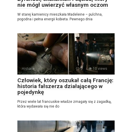
nie mógł uwierzyć własnym oczom
W starej kamienicy mieszkała Madeleine – pulchna,
pogodna i pełna energii kobieta. Pewnego dnia
Histoire
0
10 views
Człowiek, który oszukał całą Francję:
historia fałszerza działającego w
pojedynkę
Przez wiele lat francuskie władze zmagały się z zagadką,
która wydawała się nie do