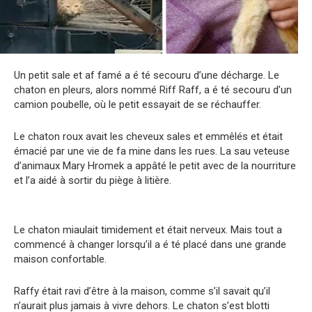
Un petit sale et af famé a é té secouru d’une décharge. Le
chaton en pleurs, alors nommé Riff Raff, a é té secouru d’un
camion poubelle, où le petit essayait de se réchauffer.
Le chaton roux avait les cheveux sales et emmêlés et était
émacié par une vie de fa mine dans les rues. La sau veteuse
d’animaux Mary Hromek a appâté le petit avec de la nourriture
et l’a aidé à sortir du piège à litière.
Le chaton miaulait timidement et était nerveux. Mais tout a
commencé à changer lorsqu’il a é té placé dans une grande
maison confortable.
Raffy était ravi d’être à la maison, comme s’il savait qu’il
n’aurait plus jamais à vivre dehors. Le chaton s’est blotti