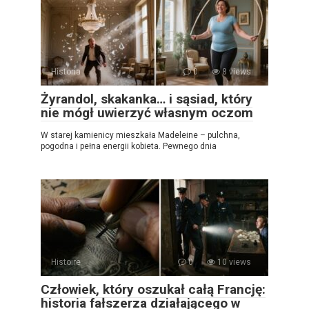
Historia
0
8 views
Żyrandol, skakanka… i sąsiad, który
nie mógł uwierzyć własnym oczom
W starej kamienicy mieszkała Madeleine – pulchna,
pogodna i pełna energii kobieta. Pewnego dnia
Histoire
0
10 views
Człowiek, który oszukał całą Francję:
historia fałszerza działającego w