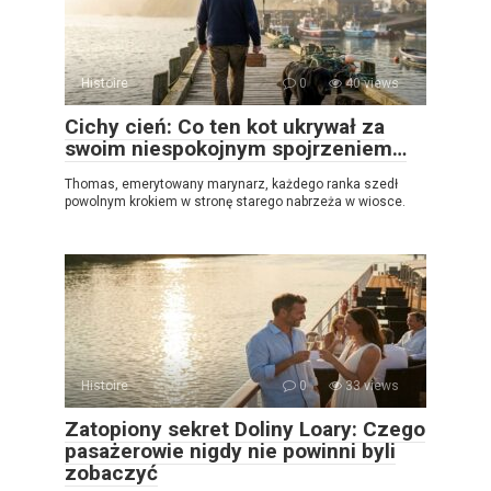
Histoire
0
40 views
Cichy cień: Co ten kot ukrywał za
swoim niespokojnym spojrzeniem…
Thomas, emerytowany marynarz, każdego ranka szedł
powolnym krokiem w stronę starego nabrzeża w wiosce.
Histoire
0
33 views
Zatopiony sekret Doliny Loary: Czego
pasażerowie nigdy nie powinni byli
zobaczyć