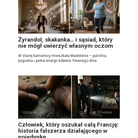
Historia
0
8 views
Żyrandol, skakanka… i sąsiad, który
nie mógł uwierzyć własnym oczom
W starej kamienicy mieszkała Madeleine – pulchna,
pogodna i pełna energii kobieta. Pewnego dnia
Histoire
0
10 views
Człowiek, który oszukał całą Francję:
historia fałszerza działającego w
pojedynkę