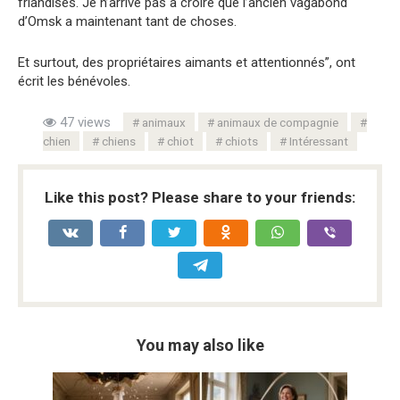
friandises. Je n’arrive pas à croire que l’ancien vagabond
d’Omsk a maintenant tant de choses.
Et surtout, des propriétaires aimants et attentionnés”, ont
écrit les bénévoles.
47 views
animaux
animaux de compagnie
chien
chiens
chiot
chiots
Intéressant
Like this post? Please share to your friends:
You may also like