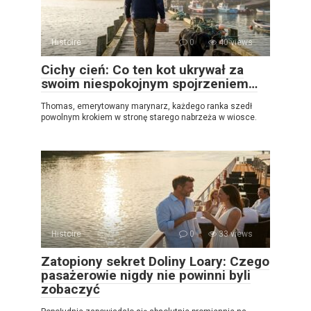
Histoire
0
40 views
Cichy cień: Co ten kot ukrywał za
swoim niespokojnym spojrzeniem…
Thomas, emerytowany marynarz, każdego ranka szedł
powolnym krokiem w stronę starego nabrzeża w wiosce.
Histoire
0
33 views
Zatopiony sekret Doliny Loary: Czego
pasażerowie nigdy nie powinni byli
zobaczyć