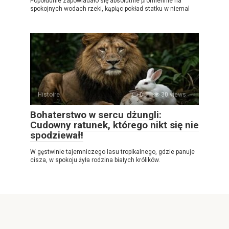
Popołudnie zapowiadało się absolutnie promiennie na
spokojnych wodach rzeki, kąpiąc pokład statku w niemal
Histoire
0
30 views
Bohaterstwo w sercu dżungli:
Cudowny ratunek, którego nikt się nie
spodziewał!
W gęstwinie tajemniczego lasu tropikalnego, gdzie panuje
cisza, w spokoju żyła rodzina białych królików.