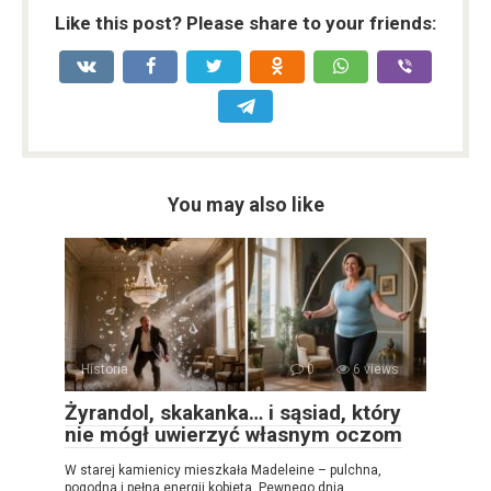
Like this post? Please share to your friends:
You may also like
Historia
0
6 views
Żyrandol, skakanka… i sąsiad, który
nie mógł uwierzyć własnym oczom
W starej kamienicy mieszkała Madeleine – pulchna,
pogodna i pełna energii kobieta. Pewnego dnia