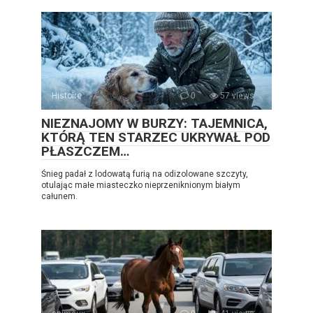
Histoire
0
57 views
NIEZNAJOMY W BURZY: TAJEMNICA,
KTÓRĄ TEN STARZEC UKRYWAŁ POD
PŁASZCZEM…
Śnieg padał z lodowatą furią na odizolowane szczyty,
otulając małe miasteczko nieprzeniknionym białym
całunem.