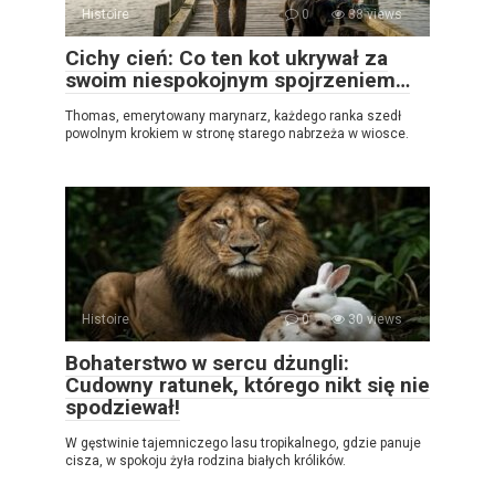
Histoire
0
38 views
Cichy cień: Co ten kot ukrywał za
swoim niespokojnym spojrzeniem…
Thomas, emerytowany marynarz, każdego ranka szedł
powolnym krokiem w stronę starego nabrzeża w wiosce.
Histoire
0
30 views
Bohaterstwo w sercu dżungli:
Cudowny ratunek, którego nikt się nie
spodziewał!
W gęstwinie tajemniczego lasu tropikalnego, gdzie panuje
cisza, w spokoju żyła rodzina białych królików.