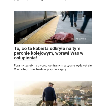
Histoire
0
29 views
To, co ta kobieta odkryła na tym
peronie kolejowym, wprawi Was w
osłupienie!
Poranny zgiełk na dworcu centralnym w Lyonie wydawał się
Clarze tego dnia bardziej przytłaczający