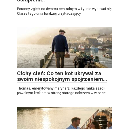
Poranny zgiełk na dworcu centralnym w Lyonie wydawał się
Clarze tego dnia bardziej przytłaczający
Histoire
0
38 views
Cichy cień: Co ten kot ukrywał za
swoim niespokojnym spojrzeniem…
Thomas, emerytowany marynarz, każdego ranka szedł
powolnym krokiem w stronę starego nabrzeża w wiosce.