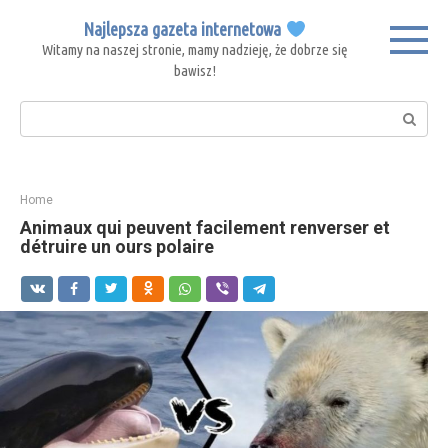
Skip
Najlepsza gazeta internetowa
to
Witamy na naszej stronie, mamy nadzieję, że dobrze się
content
bawisz!
Search:
Home
Animaux qui peuvent facilement renverser et
détruire un ours polaire