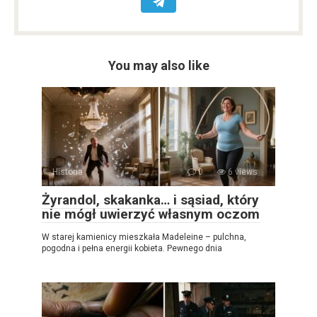
You may also like
Historia
0
6 views
Żyrandol, skakanka… i sąsiad, który
nie mógł uwierzyć własnym oczom
W starej kamienicy mieszkała Madeleine – pulchna,
pogodna i pełna energii kobieta. Pewnego dnia