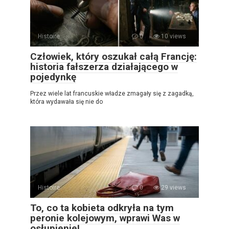
Histoire
0
10 views
Człowiek, który oszukał całą Francję:
historia fałszerza działającego w
pojedynkę
Przez wiele lat francuskie władze zmagały się z zagadką,
która wydawała się nie do
Histoire
0
29 views
To, co ta kobieta odkryła na tym
peronie kolejowym, wprawi Was w
osłupienie!