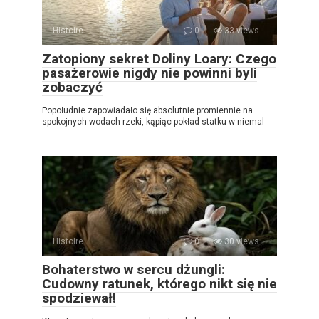
Histoire
0
33 views
Zatopiony sekret Doliny Loary: Czego
pasażerowie nigdy nie powinni byli
zobaczyć
Popołudnie zapowiadało się absolutnie promiennie na
spokojnych wodach rzeki, kąpiąc pokład statku w niemal
Histoire
0
30 views
Bohaterstwo w sercu dżungli:
Cudowny ratunek, którego nikt się nie
spodziewał!