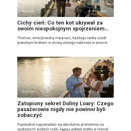
Histoire
0
40 views
Cichy cień: Co ten kot ukrywał za
swoim niespokojnym spojrzeniem…
Thomas, emerytowany marynarz, każdego ranka szedł
powolnym krokiem w stronę starego nabrzeża w wiosce.
Histoire
0
33 views
Zatopiony sekret Doliny Loary: Czego
pasażerowie nigdy nie powinni byli
zobaczyć
Popołudnie zapowiadało się absolutnie promiennie na
spokojnych wodach rzeki, kąpiąc pokład statku w niemal