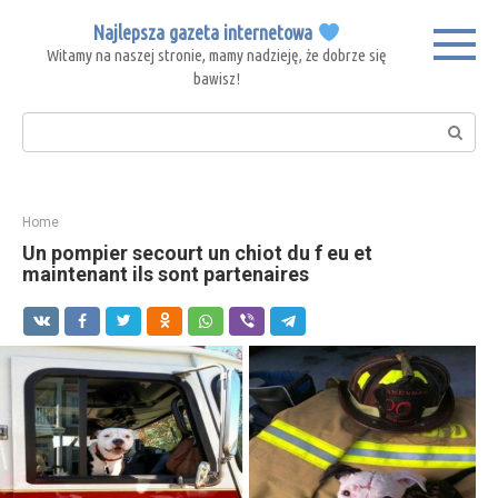
Skip
Najlepsza gazeta internetowa
to
Witamy na naszej stronie, mamy nadzieję, że dobrze się
content
bawisz!
Search:
Home
Un pompier secourt un chiot du f eu et
maintenant ils sont partenaires