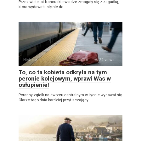
Przez wiele lat francuskie władze zmagały się z zagadką,
która wydawała się nie do
Histoire
0
29 views
To, co ta kobieta odkryła na tym
peronie kolejowym, wprawi Was w
osłupienie!
Poranny zgiełk na dworcu centralnym w Lyonie wydawał się
Clarze tego dnia bardziej przytłaczający