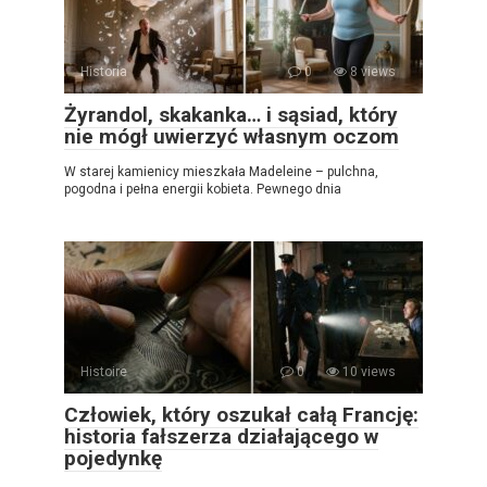
Historia
0
8 views
Żyrandol, skakanka… i sąsiad, który
nie mógł uwierzyć własnym oczom
W starej kamienicy mieszkała Madeleine – pulchna,
pogodna i pełna energii kobieta. Pewnego dnia
Histoire
0
10 views
Człowiek, który oszukał całą Francję:
historia fałszerza działającego w
pojedynkę