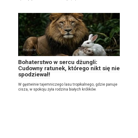
Histoire
0
30 views
Bohaterstwo w sercu dżungli:
Cudowny ratunek, którego nikt się nie
spodziewał!
W gęstwinie tajemniczego lasu tropikalnego, gdzie panuje
cisza, w spokoju żyła rodzina białych królików.