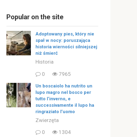
Popular on the site
Adoptowany pies, który nie
spał w nocy: poruszająca
historia wierności silniejszej
niż śmierć
Historia
0
7965
Un boscaiolo ha nutrito un
lupo magro nel bosco per
tutto l’inverno, e
successivamente il lupo ha
ringraziato l’uomo
Zwierzęta
0
1304