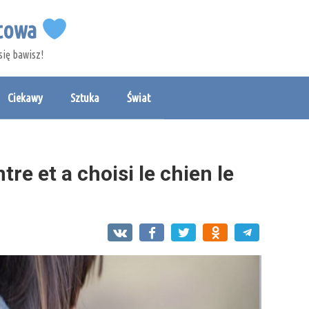
etowa
się bawisz!
Ciekawy
Sztuka
Świat
ntre et a choisi le chien le