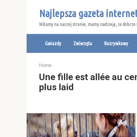
Skip
Najlepsza gazeta intern
to
content
Witamy na naszej stronie, mamy nadzieję, że dobrze 
Gwiazdy
Zwierzęta
Rozrywkowy
Home
Une fille est allée au ce
plus laid