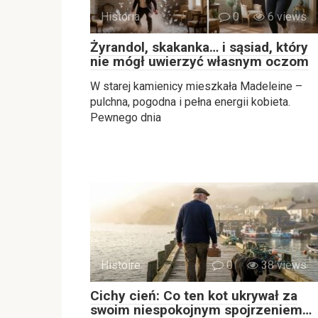
Historia
0
6 views
Żyrandol, skakanka… i sąsiad, który
nie mógł uwierzyć własnym oczom
W starej kamienicy mieszkała Madeleine –
pulchna, pogodna i pełna energii kobieta.
Pewnego dnia
Histoire
0
38 views
Cichy cień: Co ten kot ukrywał za
swoim niespokojnym spojrzeniem…