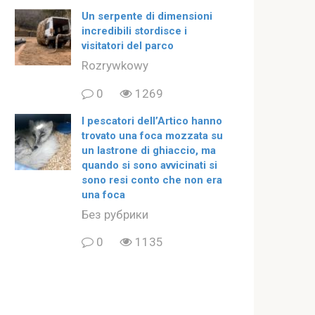
Un serpente di dimensioni
incredibili stordisce i
visitatori del parco
Rozrywkowy
0
1269
I pescatori dell’Artico hanno
trovato una foca mozzata su
un lastrone di ghiaccio, ma
quando si sono avvicinati si
sono resi conto che non era
una foca
Без рубрики
0
1135