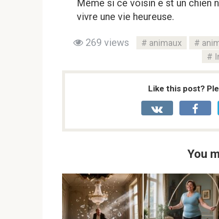
Même si ce voisin e st un chien 
vivre une vie heureuse.
269 views
animaux
ani
I
Like this post? Pl
You m