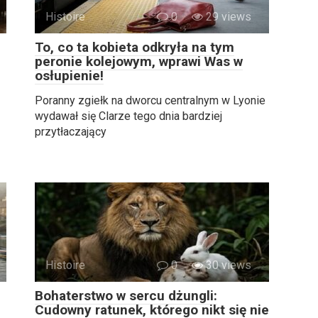
Histoire
0
29 views
To, co ta kobieta odkryła na tym
peronie kolejowym, wprawi Was w
osłupienie!
Poranny zgiełk na dworcu centralnym w Lyonie
wydawał się Clarze tego dnia bardziej
przytłaczający
Histoire
0
30 views
Bohaterstwo w sercu dżungli:
Cudowny ratunek, którego nikt się nie