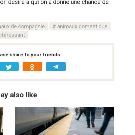
non désiré à qui on a donné une chance de
maux de compagnie
animaux domestique
ntéressant
ease share to your friends:
ay also like