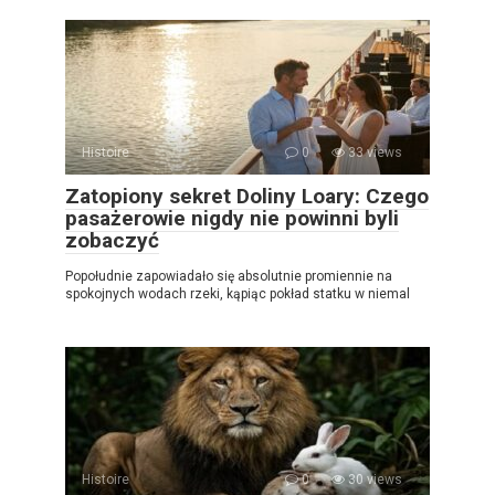
Histoire
0
33 views
Zatopiony sekret Doliny Loary: Czego
pasażerowie nigdy nie powinni byli
zobaczyć
Popołudnie zapowiadało się absolutnie promiennie na
spokojnych wodach rzeki, kąpiąc pokład statku w niemal
Histoire
0
30 views