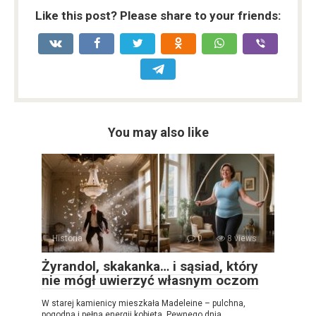
Like this post? Please share to your friends:
You may also like
Historia
0
8 views
Żyrandol, skakanka… i sąsiad, który
nie mógł uwierzyć własnym oczom
W starej kamienicy mieszkała Madeleine – pulchna,
pogodna i pełna energii kobieta. Pewnego dnia