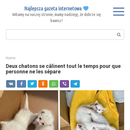
Skip
Najlepsza gazeta internetowa
to
Witamy na naszej stronie, mamy nadzieję, że dobrze się
content
bawisz!
Search:
Home
Deux chatons se câlinent tout le temps pour que
personne ne les sépare