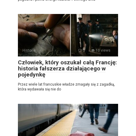
Histoire
0
10 views
Człowiek, który oszukał całą Francję:
historia fałszerza działającego w
pojedynkę
Przez wiele lat francuskie władze zmagały się z zagadką,
która wydawała się nie do