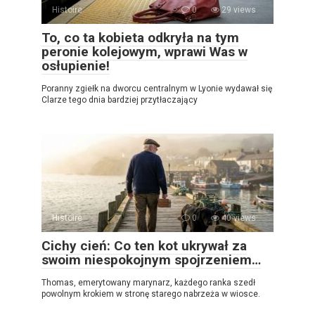
Histoire
0
29 views
To, co ta kobieta odkryła na tym
peronie kolejowym, wprawi Was w
osłupienie!
Poranny zgiełk na dworcu centralnym w Lyonie wydawał się
Clarze tego dnia bardziej przytłaczający
Histoire
0
40 views
Cichy cień: Co ten kot ukrywał za
swoim niespokojnym spojrzeniem…
Thomas, emerytowany marynarz, każdego ranka szedł
powolnym krokiem w stronę starego nabrzeża w wiosce.