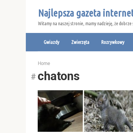
Skip
Najlepsza gazeta intern
to
content
Witamy na naszej stronie, mamy nadzieję, że dobrze 
Gwiazdy
Zwierzęta
Rozrywkowy
Home
chatons