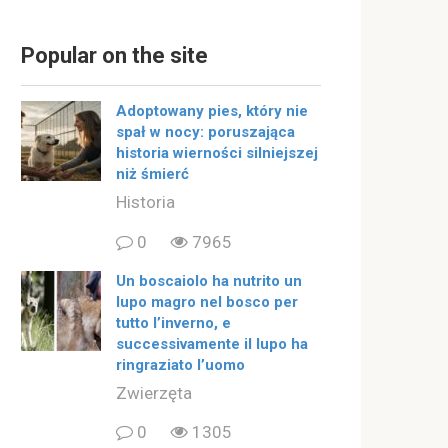
Popular on the site
Adoptowany pies, który nie
spał w nocy: poruszająca
historia wierności silniejszej
niż śmierć
Historia
0
7965
Un boscaiolo ha nutrito un
lupo magro nel bosco per
tutto l’inverno, e
successivamente il lupo ha
ringraziato l’uomo
Zwierzęta
0
1305