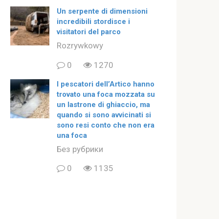
Un serpente di dimensioni
incredibili stordisce i
visitatori del parco
Rozrywkowy
0
1270
I pescatori dell’Artico hanno
trovato una foca mozzata su
un lastrone di ghiaccio, ma
quando si sono avvicinati si
sono resi conto che non era
una foca
Без рубрики
0
1135