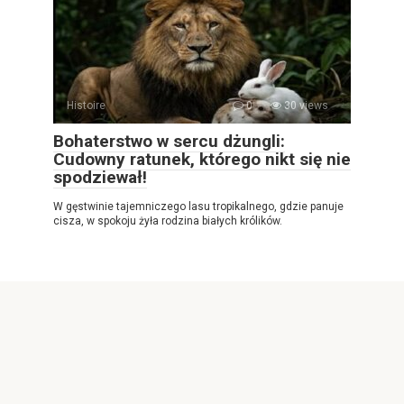
Histoire
0
30 views
Bohaterstwo w sercu dżungli:
Cudowny ratunek, którego nikt się nie
spodziewał!
W gęstwinie tajemniczego lasu tropikalnego, gdzie panuje
cisza, w spokoju żyła rodzina białych królików.
© 2026 Najlepsza gazeta internetowa
Privacy Policy
|
|
Cookies Policy
|
Contact Us