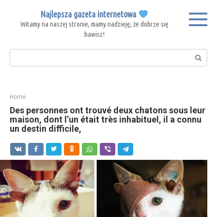
Skip
Najlepsza gazeta internetowa
to
Witamy na naszej stronie, mamy nadzieję, że dobrze się
content
bawisz!
Search:
Home
Des personnes ont trouvé deux chatons sous leur
maison, dont l’un était très inhabituel, il a connu
un destin difficile,