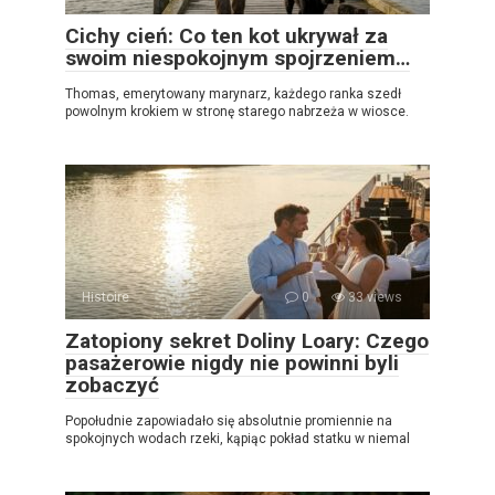
Cichy cień: Co ten kot ukrywał za
swoim niespokojnym spojrzeniem…
Thomas, emerytowany marynarz, każdego ranka szedł
powolnym krokiem w stronę starego nabrzeża w wiosce.
Histoire
0
33 views
Zatopiony sekret Doliny Loary: Czego
pasażerowie nigdy nie powinni byli
zobaczyć
Popołudnie zapowiadało się absolutnie promiennie na
spokojnych wodach rzeki, kąpiąc pokład statku w niemal