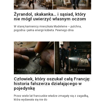
Historia
0
6 views
Żyrandol, skakanka… i sąsiad, który
nie mógł uwierzyć własnym oczom
W starej kamienicy mieszkała Madeleine – pulchna,
pogodna i pełna energii kobieta. Pewnego dnia
Histoire
0
10 views
Człowiek, który oszukał całą Francję:
historia fałszerza działającego w
pojedynkę
Przez wiele lat francuskie władze zmagały się z zagadką,
która wydawała się nie do