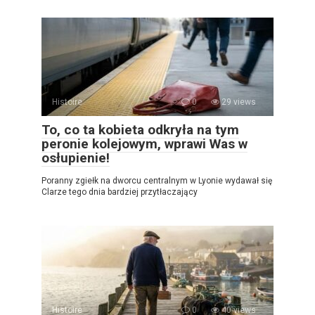
Histoire
0
29 views
To, co ta kobieta odkryła na tym
peronie kolejowym, wprawi Was w
osłupienie!
Poranny zgiełk na dworcu centralnym w Lyonie wydawał się
Clarze tego dnia bardziej przytłaczający
Histoire
0
40 views