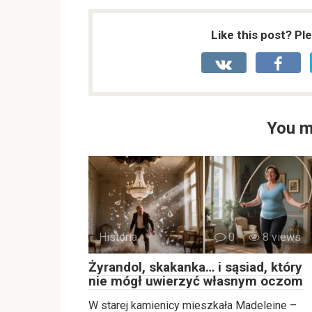
Like this post? Pl
You m
Historia
0
8 views
Żyrandol, skakanka… i sąsiad, który
nie mógł uwierzyć własnym oczom
W starej kamienicy mieszkała Madeleine –