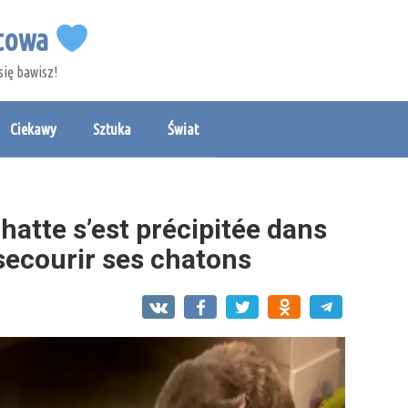
etowa
się bawisz!
Ciekawy
Sztuka
Świat
hatte s’est précipitée dans
secourir ses chatons