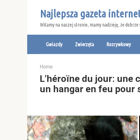
Skip
Najlepsza gazeta intern
to
content
Witamy na naszej stronie, mamy nadzieję, że dobrze 
Gwiazdy
Zwierzęta
Rozrywkowy
Home
L’héroïne du jour: une c
un hangar en feu pour 