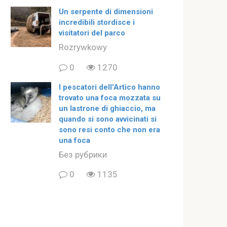
Un serpente di dimensioni
incredibili stordisce i
visitatori del parco
Rozrywkowy
0
1270
I pescatori dell’Artico hanno
trovato una foca mozzata su
un lastrone di ghiaccio, ma
quando si sono avvicinati si
sono resi conto che non era
una foca
Без рубрики
0
1135