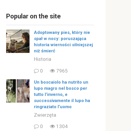
Popular on the site
Adoptowany pies, który nie
spał w nocy: poruszająca
historia wierności silniejszej
niż śmierć
Historia
0
7965
Un boscaiolo ha nutrito un
lupo magro nel bosco per
tutto l’inverno, e
successivamente il lupo ha
ringraziato l’uomo
Zwierzęta
0
1304