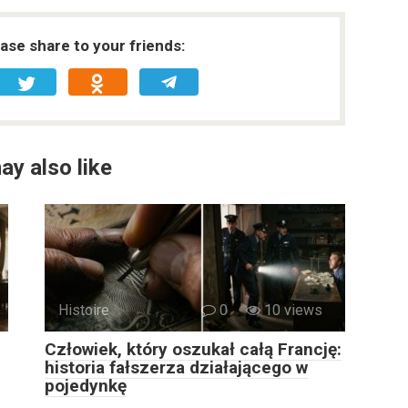
ease share to your friends:
ay also like
Histoire
0
10 views
Człowiek, który oszukał całą Francję:
historia fałszerza działającego w
pojedynkę